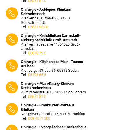
Tel:
06051 87 0
⠀⠀⠀
Chirurgie - Asklepios Klinikum
Schwalmstadt
KrankenhausStraße 27, 34613
Schwalmstadt
Tel:
05681 989 0
⠀⠀⠀
Chirurgie - Kreiskliniken Darmstadt-
Dieburg Kreisklinik Groß-Umstadt
Krankenhausstraße 11, 64823 Groß-
Umstadt
Tel:
06078 79 0
⠀⠀⠀
Chirurgie - Kliniken des Main- Taunus-
Kreises
Kronberger Straße 36, 65812 Soden
Tel:
06196 65 6
⠀⠀⠀
Chirurgie - Main-Kinzig-Kliniken
Kreiskrankenhaus
Kurfürstenstraße 17, 36381 Schlüchtern
Tel:
06661 81 0
⠀⠀⠀
Chirurgie - Frankfurter Rotkreuz
Kliniken
Königswarterstraße 16, 60316 Frankfurt
Tel:
069 4071 300
⠀⠀⠀
Chirurgie - Evangelisches Krankenhaus