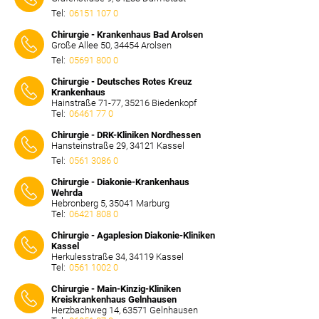
Tel:
06151 107 0
⠀⠀⠀
Chirurgie - Krankenhaus Bad Arolsen
Große Allee 50, 34454 Arolsen
Tel:
05691 800 0
⠀⠀⠀
Chirurgie - Deutsches Rotes Kreuz
Krankenhaus
Hainstraße 71-77, 35216 Biedenkopf
Tel:
06461 77 0
⠀⠀⠀
Chirurgie - DRK-Kliniken Nordhessen
Hansteinstraße 29, 34121 Kassel
Tel:
0561 3086 0
⠀⠀⠀
Chirurgie - Diakonie-Krankenhaus
Wehrda
Hebronberg 5, 35041 Marburg
Tel:
06421 808 0
⠀⠀⠀
Chirurgie - Agaplesion Diakonie-Kliniken
Kassel
Herkulesstraße 34, 34119 Kassel
Tel:
0561 1002 0
⠀⠀⠀
Chirurgie - Main-Kinzig-Kliniken
Kreiskrankenhaus Gelnhausen
Herzbachweg 14, 63571 Gelnhausen