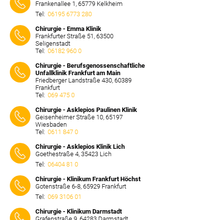
Frankenallee 1, 65779 Kelkheim
Tel:
06195 6773 280
⠀⠀⠀
Chirurgie - Emma Klinik
Frankfurter Straße 51, 63500
Seligenstadt
Tel:
06182 960 0
⠀⠀⠀
Chirurgie - Berufsgenossenschaftliche
Unfallklinik Frankfurt am Main
Friedberger Landstraße 430, 60389
Frankfurt
Tel:
069 475 0
⠀⠀⠀
Chirurgie - Asklepios Paulinen Klinik
Geisenheimer Straße 10, 65197
Wiesbaden
Tel:
0611 847 0
⠀⠀⠀
Chirurgie - Asklepios Klinik Lich
Goethestraße 4, 35423 Lich
Tel:
06404 81 0
⠀⠀⠀
Chirurgie - Klinikum Frankfurt Höchst
Gotenstraße 6-8, 65929 Frankfurt
Tel:
069 3106 01
⠀⠀⠀
Chirurgie - Klinikum Darmstadt
Grafenstraße 9, 64283 Darmstadt