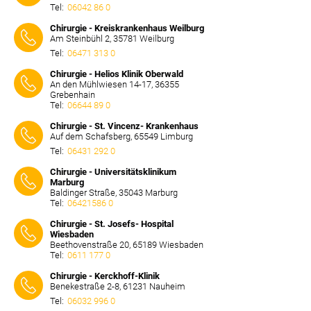
Tel:
06042 86 0
⠀⠀⠀
Chirurgie - Kreiskrankenhaus Weilburg
Am Steinbühl 2, 35781 Weilburg
Tel:
06471 313 0
⠀⠀⠀
Chirurgie - Helios Klinik Oberwald
An den Mühlwiesen 14-17, 36355
Grebenhain
Tel:
06644 89 0
⠀⠀⠀
Chirurgie - St. Vincenz- Krankenhaus
Auf dem Schafsberg, 65549 Limburg
Tel:
06431 292 0
⠀⠀⠀
Chirurgie - Universitätsklinikum
Marburg
Baldinger Straße, 35043 Marburg
Tel:
06421586 0
⠀⠀⠀
Chirurgie - St. Josefs- Hospital
Wiesbaden
Beethovenstraße 20, 65189 Wiesbaden
Tel:
0611 177 0
⠀⠀⠀
Chirurgie - Kerckhoff-Klinik
Benekestraße 2-8, 61231 Nauheim
Tel:
06032 996 0