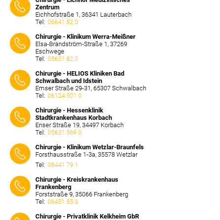
Zentrum
Eichhofstraße 1, 36341 Lauterbach
Tel:
06641 82 0
⠀⠀⠀
Chirurgie - Klinikum Werra-Meißner
Elsa-Brändström-Straße 1, 37269
Eschwege
Tel:
05651 82 0
⠀⠀⠀
Chirurgie - HELIOS Kliniken Bad
Schwalbach und Idstein
Emser Straße 29-31, 65307 Schwalbach
Tel:
06124 501 0
⠀⠀⠀
Chirurgie - Hessenklinik
Stadtkrankenhaus Korbach
Enser Straße 19, 34497 Korbach
Tel:
05631 569 0
⠀⠀⠀
Chirurgie - Klinikum Wetzlar-Braunfels
Forsthausstraße 1-3a, 35578 Wetzlar
Tel:
06441 79 1
⠀⠀⠀
Chirurgie - Kreiskrankenhaus
Frankenberg
Forststraße 9, 35066 Frankenberg
Tel:
06451 55 0
⠀⠀⠀
Chirurgie - Privatklinik Kelkheim GbR