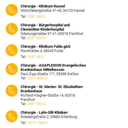
⠀⠀⠀
Chirurgie - Klinikum Kassel
Mönchebergstraße 41-43, 34125 Kassel
Tel:
0561 980 0
⠀⠀⠀
Chirurgie - Bürgerhospital und
Clementine-Kinderhospital
Nibelungenallee 37-41, 60318 Frankfurt
Tel:
069 1500 0
⠀⠀⠀
Chirurgie - Klinikum Fulda gAG
Pacelliallee 4, 36043 Fulda
Tel:
0661 84 0
⠀⠀⠀
Chirurgie - AGAPLESION Evangelisches
Krankenhaus Mittelhessen
Paul-Zipp-Straße 171, 35398 Gießen
Tel:
0641 9606 0
⠀⠀⠀
Chirurgie - St. Marien- St. Elisabethen-
Krankenhaus
Richard-Wagner-Straße 14, 60318
Frankfurt
Tel:
069 1563 0
⠀⠀⠀
Chirurgie - Lahn-Dill-Kliniken
Rotebergstraße 2, 35683 Dillenburg
Tel:
02771 396 0
⠀⠀⠀