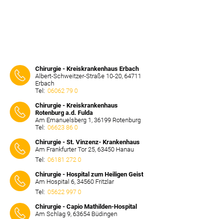
Chirurgie - Kreiskrankenhaus Erbach
Albert-Schweitzer-Straße 10-20, 64711
Erbach
Tel:
06062 79 0
⠀⠀⠀
Chirurgie - Kreiskrankenhaus
Rotenburg a.d. Fulda
Am Emanuelsberg 1, 36199 Rotenburg
Tel:
06623 86 0
⠀⠀⠀
Chirurgie - St. Vinzenz- Krankenhaus
Am Frankfurter Tor 25, 63450 Hanau
Tel:
06181 272 0
⠀⠀⠀
Chirurgie - Hospital zum Heiligen Geist
Am Hospital 6, 34560 Fritzlar
Tel:
05622 997 0
⠀⠀⠀
Chirurgie - Capio Mathilden-Hospital
Am Schlag 9, 63654 Büdingen