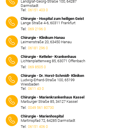
Landgraf-Georg-Straße 100, 64287
Darmstadt
Tel:
06151 403 0
⠀⠀⠀
Chirurgie - Hospital zum heiligen Geist
Lange Straße 4-6, 60311 Frankfurt
Tel:
069 2196 0
⠀⠀⠀
Chirurgie - Klinikum Hanau
Leimenstraße 20, 63450 Hanau
Tel:
06181 296 0
⠀⠀⠀
Chirurgie - Ketteler- Krankenhaus
Lichtenplattenweg 85, 63071 Offenbach
Tel:
069 8505 0
⠀⠀⠀
Chirurgie - Dr. Horst-Schmidt- Kliniken
Ludwig-Erhard-Straße 100, 65199
Wiesbaden
Tel:
0611 43 0
⠀⠀⠀
Chirurgie - Marienkrankenhaus Kassel
Marburger Straße 85, 34127 Kassel
Tel:
0049 561 80730
⠀⠀⠀
Chirurgie - Marienhospital
Martinspfad 72, 64285 Darmstadt
Tel:
06151 406 0