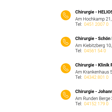
⠀⠀⠀
Chirurgie - HELIO
Am Hochkamp 21,
Tel:
0451 2007 0
⠀⠀⠀
Chirurgie - Schön 
Am Kiebitzberg 10,
Tel:
04561 54 0
⠀⠀⠀
Chirurgie - Klinik
Am Krankenhaus 5
Tel:
04342 801 0
⠀⠀⠀
Chirurgie - Johan
Am Runden Berge 
Tel:
04152 179 0