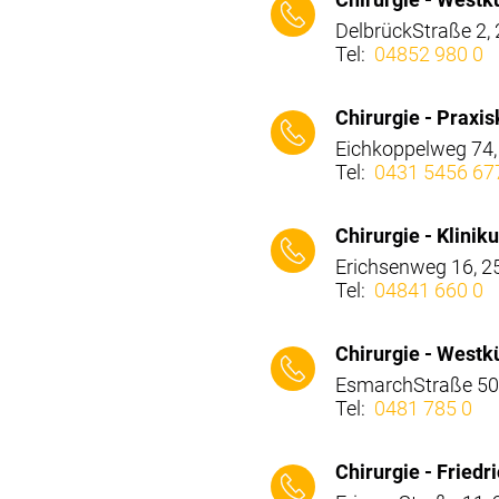
DelbrückStraße 2,
Tel:
04852 980 0
⠀⠀⠀
Chirurgie - Praxi
Eichkoppelweg 74
Tel:
0431 5456 67
⠀⠀⠀
Chirurgie - Klini
Erichsenweg 16, 
Tel:
04841 660 0
⠀⠀⠀
Chirurgie - Westk
EsmarchStraße 50
Tel:
0481 785 0
⠀⠀⠀
Chirurgie - Frie