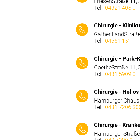
FriesenStraße 11,
Tel:
04321 405 0
⠀⠀⠀
Chirurgie - Klinik
Gather LandStraße
Tel:
04661 151
⠀⠀⠀
Chirurgie - Park-K
GoetheStraße 11, 
Tel:
0431 5909 0
⠀⠀⠀
Chirurgie - Helios 
Hamburger Chausse
Tel:
0431 7206 30
⠀⠀⠀
Chirurgie - Kranke
Hamburger Straße 