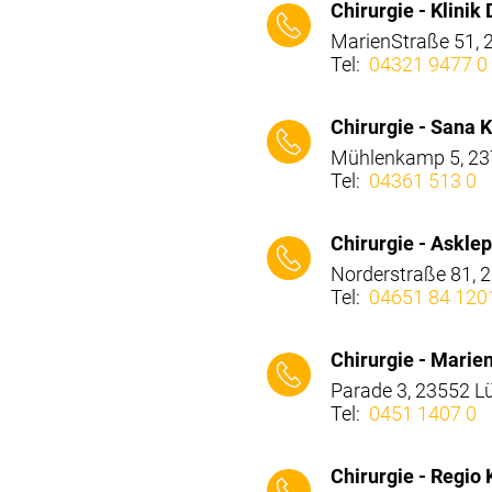
Chirurgie - Klinik
MarienStraße 51,
Tel:
04321 9477 0
⠀⠀⠀
Chirurgie - Sana 
Mühlenkamp 5, 237
Tel:
04361 513 0
⠀⠀⠀
Chirurgie - Askle
Norderstraße 81, 
Tel:
04651 84 120
⠀⠀⠀
Chirurgie - Mari
Parade 3, 23552 L
Tel:
0451 1407 0
⠀⠀⠀
Chirurgie - Regio 