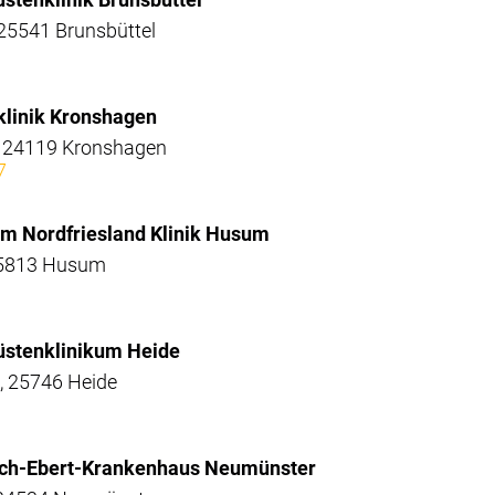
 25541 Brunsbüttel
sklinik Kronshagen
, 24119 Kronshagen
7
kum Nordfriesland Klinik Husum
25813 Husum
üstenklinikum Heide
, 25746 Heide
drich-Ebert-Krankenhaus Neumünster