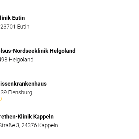
linik Eutin
 23701 Eutin
elsus-Nordseeklinik Helgoland
498 Helgoland
onissenkrankenhaus
939 Flensburg
0
rethen-Klinik Kappeln
Straße 3, 24376 Kappeln