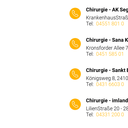
⠀⠀⠀
Chirurgie - AK Se
KrankenhausStraß
Tel:
04551 801 0
⠀⠀⠀
Chirurgie - Sana 
Kronsforder Allee 
Tel:
0451 585 01
⠀⠀⠀
Chirurgie - Sankt
Königsweg 8, 2410
Tel:
0431 6603 0
⠀⠀⠀
Chirurgie - imlan
LilienStraße 20 - 
Tel:
04331 200 0
⠀⠀⠀