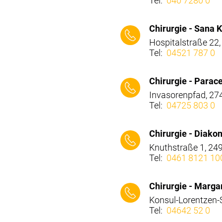
Tel:
040 7280 0
⠀⠀⠀
Chirurgie - Sana K
Hospitalstraße 22,
Tel:
04521 787 0
⠀⠀⠀
Chirurgie - Parac
Invasorenpfad, 27
Tel:
04725 803 0
⠀⠀⠀
Chirurgie - Diak
Knuthstraße 1, 24
Tel:
0461 8121 10
⠀⠀⠀
Chirurgie - Marga
Konsul-Lorentzen-
Tel:
04642 52 0