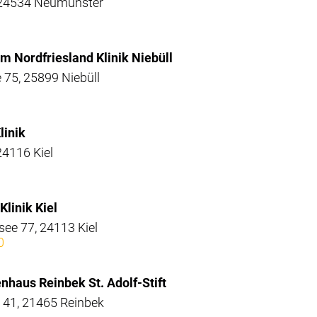
 24534 Neumünster
um Nordfriesland Klinik Niebüll
 75, 25899 Niebüll
linik
24116 Kiel
Klinik Kiel
e 77, 24113 Kiel
0
nhaus Reinbek St. Adolf-Stift
41, 21465 Reinbek