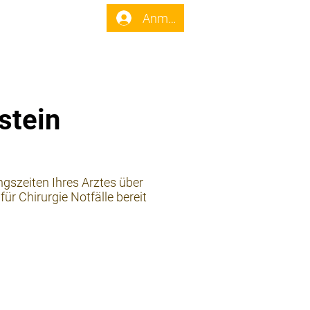
enst
Forum
Anmelden
stein
ngszeiten Ihres Arztes über
ür Chirurgie Notfälle bereit