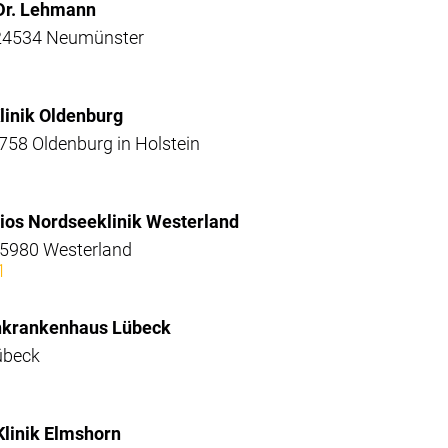
 Dr. Lehmann
 24534 Neumünster
Klinik Oldenburg
58 Oldenburg in Holstein
pios Nordseeklinik Westerland
25980 Westerland
1
enkrankenhaus Lübeck
übeck
Klinik Elmshorn