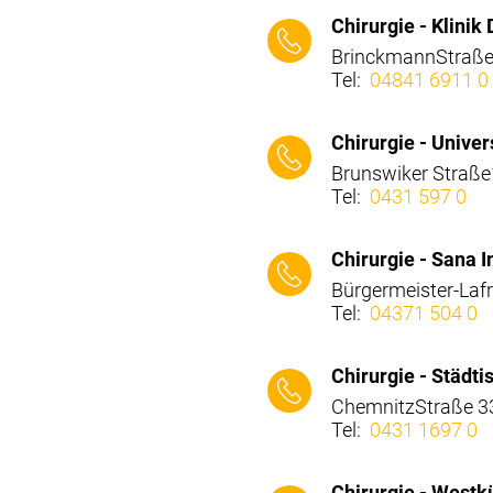
⠀⠀⠀
Chirurgie - Klinik 
BrinckmannStraße
Tel:
04841 6911 0
⠀⠀⠀
Chirurgie - Unive
Brunswiker Straße
Tel:
0431 597 0
⠀⠀⠀
Chirurgie - Sana 
Bürgermeister-Laf
Tel:
04371 504 0
⠀⠀⠀
Chirurgie - Städt
ChemnitzStraße 33
Tel:
0431 1697 0
⠀⠀⠀
Chirurgie - Westk