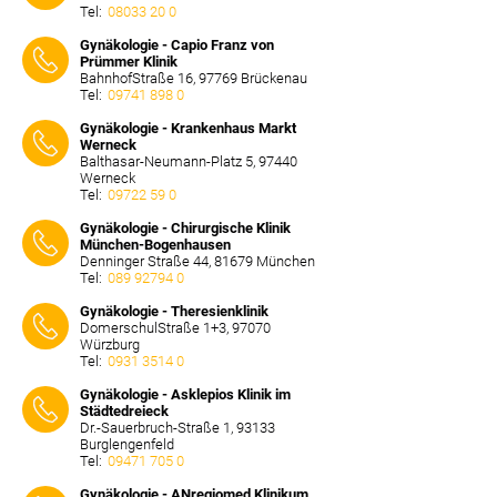
Tel:
08033 20 0
⠀⠀⠀
Gynäkologie - Capio Franz von
Prümmer Klinik
BahnhofStraße 16, 97769 Brückenau
Tel:
09741 898 0
⠀⠀⠀
Gynäkologie - Krankenhaus Markt
Werneck
Balthasar-Neumann-Platz 5, 97440
Werneck
Tel:
09722 59 0
⠀⠀⠀
Gynäkologie - Chirurgische Klinik
München-Bogenhausen
Denninger Straße 44, 81679 München
Tel:
089 92794 0
⠀⠀⠀
Gynäkologie - Theresienklinik
DomerschulStraße 1+3, 97070
Würzburg
Tel:
0931 3514 0
⠀⠀⠀
Gynäkologie - Asklepios Klinik im
Städtedreieck
Dr.-Sauerbruch-Straße 1, 93133
Burglengenfeld
Tel:
09471 705 0
⠀⠀⠀
Gynäkologie - ANregiomed Klinikum