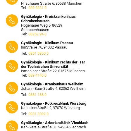
Hirschauer Straße 6, 80538 München
Tel:
089 3831 0
⠀⠀⠀
Gynäkologie - Kreiskrankenhaus
Schrobenhausen
Högenauer Weg 5, 86529
Schrobenhausen
Tel:
08252 94 0
⠀⠀⠀
Gynäkologie - Klinikum Passau
InnStraße 76, 94032 Passau
Tel:
0851 5300 0
⠀⠀⠀
Gynäkologie - Klinikum rechts der Isar
der Technischen Universität
Ismaninger Straße 22, 81675 München
Tel:
089 4140 0
⠀⠀⠀
Gynäkologie - Krankenhaus Weilheim
Johann-Baur-Straße 4, 82362 Weilheim
Tel:
0881 188 0
⠀⠀⠀
Gynäkologie - Rotkreuzklinik Würzburg
KapuzinerStraße 2, 97070 Würzburg
Tel:
0931 3092 0
⠀⠀⠀
Gynäkologie - Arberlandklinik Viechtach
Karl-Gareis-Straße 31, 94234 Viechtach