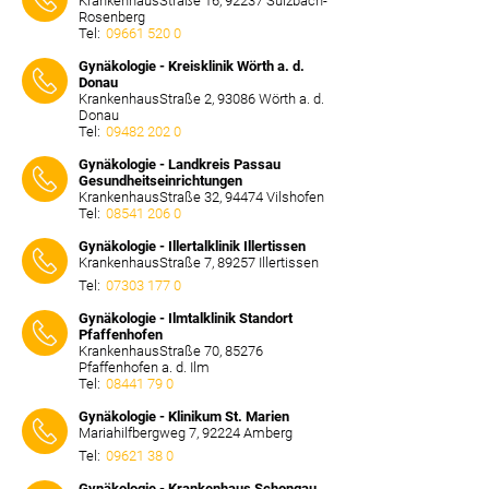
KrankenhausStraße 16, 92237 Sulzbach-
Rosenberg
Tel:
09661 520 0
⠀⠀⠀
Gynäkologie - Kreisklinik Wörth a. d.
Donau
KrankenhausStraße 2, 93086 Wörth a. d.
Donau
Tel:
09482 202 0
⠀⠀⠀
Gynäkologie - Landkreis Passau
Gesundheitseinrichtungen
KrankenhausStraße 32, 94474 Vilshofen
Tel:
08541 206 0
⠀⠀⠀
Gynäkologie - Illertalklinik Illertissen
KrankenhausStraße 7, 89257 Illertissen
Tel:
07303 177 0
⠀⠀⠀
Gynäkologie - Ilmtalklinik Standort
Pfaffenhofen
KrankenhausStraße 70, 85276
Pfaffenhofen a. d. Ilm
Tel:
08441 79 0
⠀⠀⠀
Gynäkologie - Klinikum St. Marien
Mariahilfbergweg 7, 92224 Amberg
Tel:
09621 38 0
⠀⠀⠀
Gynäkologie - Krankenhaus Schongau