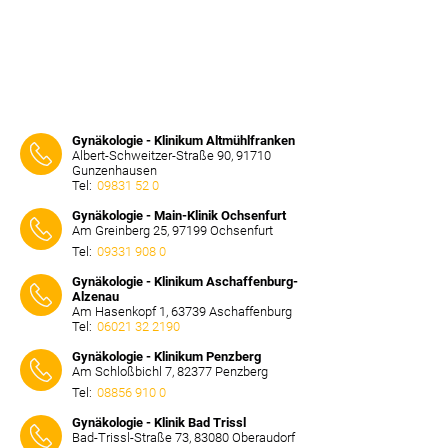
Gynäkologie - Klinikum Altmühlfranken
Albert-Schweitzer-Straße 90, 91710
Gunzenhausen
Tel:
09831 52 0
⠀⠀⠀
Gynäkologie - Main-Klinik Ochsenfurt
Am Greinberg 25, 97199 Ochsenfurt
Tel:
09331 908 0
⠀⠀⠀
Gynäkologie - Klinikum Aschaffenburg-
Alzenau
Am Hasenkopf 1, 63739 Aschaffenburg
Tel:
06021 32 2190
⠀⠀⠀
Gynäkologie - Klinikum Penzberg
Am Schloßbichl 7, 82377 Penzberg
Tel:
08856 910 0
⠀⠀⠀
Gynäkologie - Klinik Bad Trissl
Bad-Trissl-Straße 73, 83080 Oberaudorf