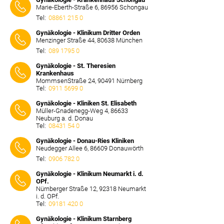
Marie-Eberth-Straße 6, 86956 Schongau
Tel:
08861 215 0
⠀⠀⠀
Gynäkologie - Klinikum Dritter Orden
Menzinger Straße 44, 80638 München
Tel:
089 1795 0
⠀⠀⠀
Gynäkologie - St. Theresien
Krankenhaus
MommsenStraße 24, 90491 Nürnberg
Tel:
0911 5699 0
⠀⠀⠀
Gynäkologie - Kliniken St. Elisabeth
Müller-Gnadenegg-Weg 4, 86633
Neuburg a. d. Donau
Tel:
08431 54 0
⠀⠀⠀
Gynäkologie - Donau-Ries Kliniken
Neudegger Allee 6, 86609 Donauwörth
Tel:
0906 782 0
⠀⠀⠀
Gynäkologie - Klinikum Neumarkt i. d.
OPf.
Nürnberger Straße 12, 92318 Neumarkt
i. d. OPf.
Tel:
09181 420 0
⠀⠀⠀
Gynäkologie - Klinikum Starnberg