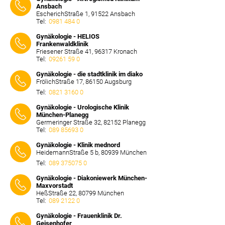
Ansbach
EscherichStraße 1, 91522 Ansbach
Tel:
0981 484 0
⠀⠀⠀
Gynäkologie - HELIOS
Frankenwaldklinik
Friesener Straße 41, 96317 Kronach
Tel:
09261 59 0
⠀⠀⠀
Gynäkologie - die stadtklinik im diako
FrölichStraße 17, 86150 Augsburg
Tel:
0821 3160 0
⠀⠀⠀
Gynäkologie - Urologische Klinik
München-Planegg
Germeringer Straße 32, 82152 Planegg
Tel:
089 85693 0
⠀⠀⠀
Gynäkologie - Klinik mednord
HeidemannStraße 5 b, 80939 München
Tel:
089 375075 0
⠀⠀⠀
Gynäkologie - Diakoniewerk München-
Maxvorstadt
HeßStraße 22, 80799 München
Tel:
089 2122 0
⠀⠀⠀
Gynäkologie - Frauenklinik Dr.
Geisenhofer