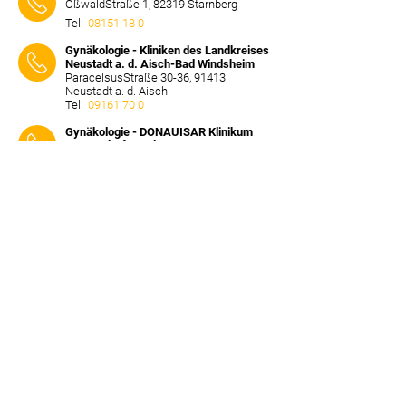
OßwaldStraße 1, 82319 Starnberg
Tel:
08151 18 0
⠀⠀⠀
Gynäkologie - Kliniken des Landkreises
Neustadt a. d. Aisch-Bad Windsheim
ParacelsusStraße 30-36, 91413
Neustadt a. d. Aisch
Tel:
09161 70 0
⠀⠀⠀
Gynäkologie - DONAUISAR Klinikum
Deggendorf-Landau
Perlasberger Straße 41, 94469
Deggendorf
Tel:
0991 380 0
⠀⠀⠀
Gynäkologie - Klinik St. Josef
Peter-Dörfler-Straße 7, 86807 Buchloe
Tel:
08241 504 0
⠀⠀⠀
Gynäkologie - Kreisklinik Ebersberg
Pfarrer-Guggetzer-Straße 3, 85560
Ebersberg
Tel:
08092 82 0
⠀⠀⠀
Gynäkologie - Klinikum Bayreuth
Preuschwitzer Straße 101, 95445
Bayreuth
Tel:
0921 400 0
⠀⠀⠀