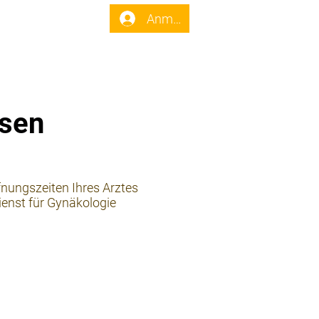
enst
Forum
Anmelden
hsen
fnungszeiten Ihres Arztes
ienst für Gynäkologie