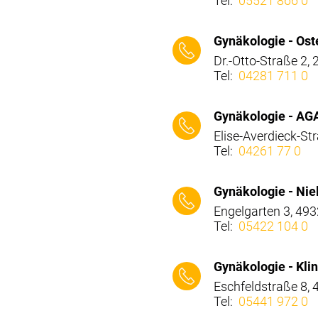
Tel:
05521 866 0
⠀⠀⠀
Gynäkologie - Os
Dr.-Otto-Straße 2,
Tel:
04281 711 0
⠀⠀⠀
Gynäkologie - AG
Elise-Averdieck-S
Tel:
04261 77 0
⠀⠀⠀
Gynäkologie - Nie
Engelgarten 3, 493
Tel:
05422 104 0
⠀⠀⠀
Gynäkologie - Kli
Eschfeldstraße 8, 
Tel:
05441 972 0