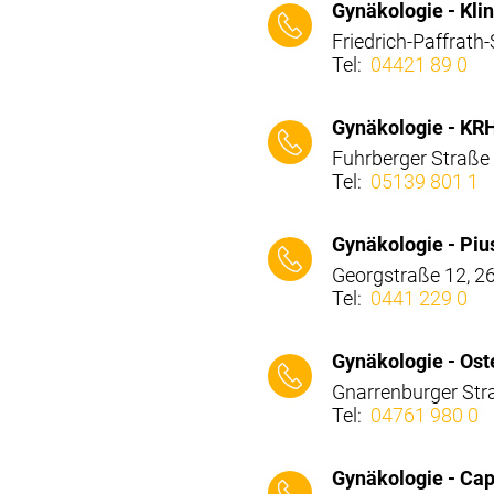
Gynäkologie - Kl
Friedrich-Paffrat
Tel:
04421 89 0
⠀⠀⠀
Gynäkologie - KR
Fuhrberger Straße
Tel:
05139 801 1
⠀⠀⠀
Gynäkologie - Piu
Georgstraße 12, 2
Tel:
0441 229 0
⠀⠀⠀
Gynäkologie - Os
Gnarrenburger Str
Tel:
04761 980 0
⠀⠀⠀
Gynäkologie - Ca