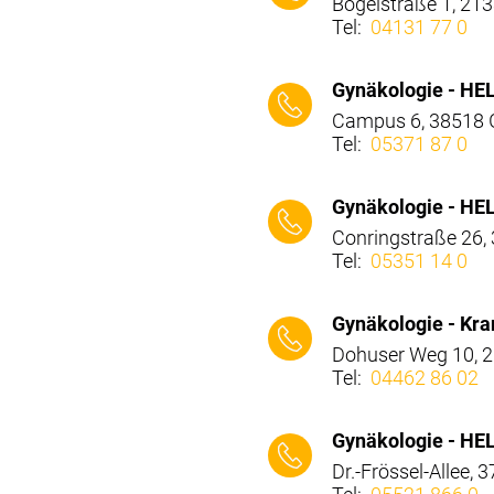
Bögelstraße 1, 21
Tel:
04131 77 0
⠀⠀⠀
Gynäkologie - HEL
Campus 6, 38518 
Tel:
05371 87 0
⠀⠀⠀
Gynäkologie - HEL
Conringstraße 26,
Tel:
05351 14 0
⠀⠀⠀
Gynäkologie - Kr
Dohuser Weg 10, 
Tel:
04462 86 02
⠀⠀⠀
Gynäkologie - HEL
Dr.-Frössel-Allee,