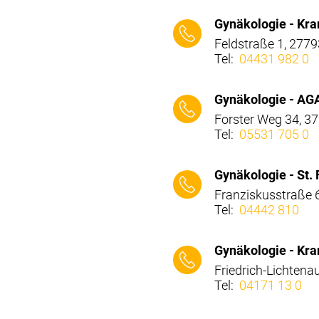
⠀⠀⠀
Gynäkologie - K
Feldstraße 1, 277
Tel:
04431 982 0
⠀⠀⠀
Gynäkologie - AG
Forster Weg 34, 3
Tel:
05531 705 0
⠀⠀⠀
Gynäkologie - St.
Franziskusstraße 6
Tel:
04442 810
⠀⠀⠀
Gynäkologie - Kr
Friedrich-Lichtena
Tel:
04171 13 0
⠀⠀⠀