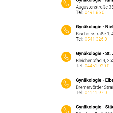
Augustenstraße 35-
Tel:
0491 86 0
⠀⠀⠀
Gynäkologie - Nie
Bischofsstraße 1,
Tel:
0541 326 0
⠀⠀⠀
Gynäkologie - St.
Bleichenpfad 9, 26
Tel:
04451 920 0
⠀⠀⠀
Gynäkologie - Elb
Bremervörder Stra
Tel:
04141 97 0
⠀⠀⠀
Gynäkologie - Stä