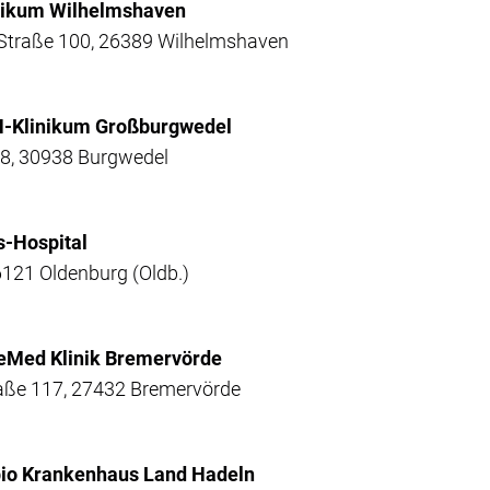
inikum Wilhelmshaven
h-Straße 100, 26389 Wilhelmshaven
H-Klinikum Großburgwedel
 8, 30938 Burgwedel
s-Hospital
6121 Oldenburg (Oldb.)
teMed Klinik Bremervörde
aße 117, 27432 Bremervörde
pio Krankenhaus Land Hadeln