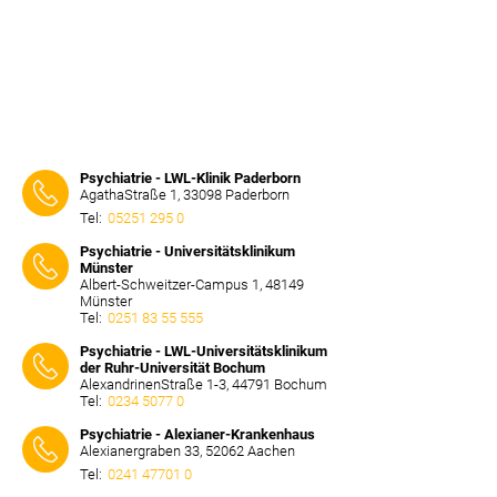
Psychiatrie - LWL-Klinik Paderborn
AgathaStraße 1, 33098 Paderborn
Tel:
05251 295 0
⠀⠀⠀
Psychiatrie - Universitätsklinikum
Münster
Albert-Schweitzer-Campus 1, 48149
Münster
Tel:
0251 83 55 555
⠀⠀⠀
Psychiatrie - LWL-Universitätsklinikum
der Ruhr-Universität Bochum
AlexandrinenStraße 1-3, 44791 Bochum
Tel:
0234 5077 0
⠀⠀⠀
Psychiatrie - Alexianer-Krankenhaus
Alexianergraben 33, 52062 Aachen
Tel:
0241 47701 0
⠀⠀⠀