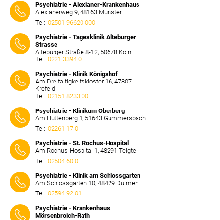
Psychiatrie - Alexianer-Krankenhaus
Alexianerweg 9, 48163 Münster
Tel:
02501 96620 000
⠀⠀⠀
Psychiatrie - Tagesklinik Alteburger
Strasse
Alteburger Straße 8-12, 50678 Köln
Tel:
0221 3394 0
⠀⠀⠀
Psychiatrie - Klinik Königshof
Am Dreifaltigkeitskloster 16, 47807
Krefeld
Tel:
02151 8233 00
⠀⠀⠀
Psychiatrie - Klinikum Oberberg
Am Hüttenberg 1, 51643 Gummersbach
Tel:
02261 17 0
⠀⠀⠀
Psychiatrie - St. Rochus-Hospital
Am Rochus-Hospital 1, 48291 Telgte
Tel:
02504 60 0
⠀⠀⠀
Psychiatrie - Klinik am Schlossgarten
Am Schlossgarten 10, 48429 Dülmen
Tel:
02594 92 01
⠀⠀⠀
Psychiatrie - Krankenhaus
Mörsenbroich-Rath