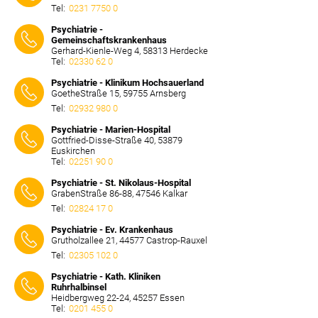
Tel:
0231 7750 0
⠀⠀⠀
Psychiatrie -
Gemeinschaftskrankenhaus
Gerhard-Kienle-Weg 4, 58313 Herdecke
Tel:
02330 62 0
⠀⠀⠀
Psychiatrie - Klinikum Hochsauerland
GoetheStraße 15, 59755 Arnsberg
Tel:
02932 980 0
⠀⠀⠀
Psychiatrie - Marien-Hospital
Gottfried-Disse-Straße 40, 53879
Euskirchen
Tel:
02251 90 0
⠀⠀⠀
Psychiatrie - St. Nikolaus-Hospital
GrabenStraße 86-88, 47546 Kalkar
Tel:
02824 17 0
⠀⠀⠀
Psychiatrie - Ev. Krankenhaus
Grutholzallee 21, 44577 Castrop-Rauxel
Tel:
02305 102 0
⠀⠀⠀
Psychiatrie - Kath. Kliniken
Ruhrhalbinsel
Heidbergweg 22-24, 45257 Essen
Tel:
0201 455 0