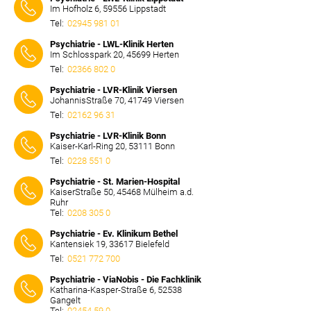
Im Hofholz 6, 59556 Lippstadt
Tel:
02945 981 01
⠀⠀⠀
Psychiatrie - LWL-Klinik Herten
Im Schlosspark 20, 45699 Herten
Tel:
02366 802 0
⠀⠀⠀
Psychiatrie - LVR-Klinik Viersen
JohannisStraße 70, 41749 Viersen
Tel:
02162 96 31
⠀⠀⠀
Psychiatrie - LVR-Klinik Bonn
Kaiser-Karl-Ring 20, 53111 Bonn
Tel:
0228 551 0
⠀⠀⠀
Psychiatrie - St. Marien-Hospital
KaiserStraße 50, 45468 Mülheim a.d.
Ruhr
Tel:
0208 305 0
⠀⠀⠀
Psychiatrie - Ev. Klinikum Bethel
Kantensiek 19, 33617 Bielefeld
Tel:
0521 772 700
⠀⠀⠀
Psychiatrie - ViaNobis - Die Fachklinik
Katharina-Kasper-Straße 6, 52538
Gangelt
Tel:
02454 59 0