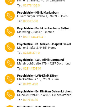
Kölner Straße 82, 40764 Langenfeld
Tel:
02173 102 0
⠀⠀⠀
Psychiatrie - Klinik Marienborn
Luxemburger Straße 1, 53909 Zülpich
Tel:
02252 53 0
⠀⠀⠀
Psychiatrie - Fachkrankenhaus Bethel
Maraweg 9, 33617 Bielefeld
Tel:
0521 144 4924
⠀⠀⠀
Psychiatrie - St. Marien-Hospital Eickel
MarienStraße 2, 44651 Herne
Tel:
02325 374 0
⠀⠀⠀
Psychiatrie - LWL-Klinik Dortmund
MarsbruchStraße 179, 44287 Dortmund
Tel:
0231 4503 01
⠀⠀⠀
Psychiatrie - LVR-Klinik Düren
MeckerStraße 15, 52353 Düren
Tel:
02421 40 0
⠀⠀⠀
Psychiatrie - Ev. Kliniken Gelsenkirchen
MunckelStraße 27, 45879 Gelsenkirchen
Tel:
0209 160 0
⠀⠀⠀