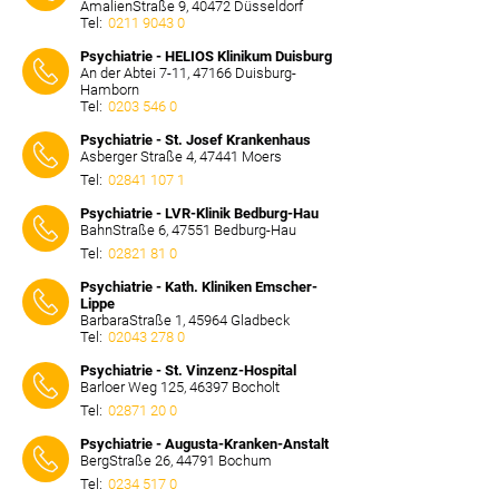
AmalienStraße 9, 40472 Düsseldorf
Tel:
0211 9043 0
⠀⠀⠀
Psychiatrie - HELIOS Klinikum Duisburg
An der Abtei 7-11, 47166 Duisburg-
Hamborn
Tel:
0203 546 0
⠀⠀⠀
Psychiatrie - St. Josef Krankenhaus
Asberger Straße 4, 47441 Moers
Tel:
02841 107 1
⠀⠀⠀
Psychiatrie - LVR-Klinik Bedburg-Hau
BahnStraße 6, 47551 Bedburg-Hau
Tel:
02821 81 0
⠀⠀⠀
Psychiatrie - Kath. Kliniken Emscher-
Lippe
BarbaraStraße 1, 45964 Gladbeck
Tel:
02043 278 0
⠀⠀⠀
Psychiatrie - St. Vinzenz-Hospital
Barloer Weg 125, 46397 Bocholt
Tel:
02871 20 0
⠀⠀⠀
Psychiatrie - Augusta-Kranken-Anstalt
BergStraße 26, 44791 Bochum
Tel:
0234 517 0