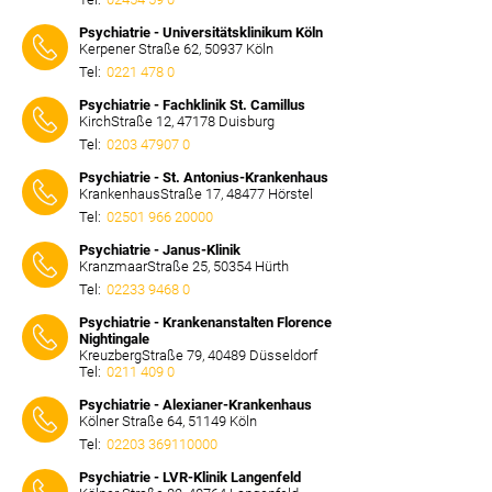
⠀⠀⠀
Psychiatrie - Universitätsklinikum Köln
Kerpener Straße 62, 50937 Köln
Tel:
0221 478 0
⠀⠀⠀
Psychiatrie - Fachklinik St. Camillus
KirchStraße 12, 47178 Duisburg
Tel:
0203 47907 0
⠀⠀⠀
Psychiatrie - St. Antonius-Krankenhaus
KrankenhausStraße 17, 48477 Hörstel
Tel:
02501 966 20000
⠀⠀⠀
Psychiatrie - Janus-Klinik
KranzmaarStraße 25, 50354 Hürth
Tel:
02233 9468 0
⠀⠀⠀
Psychiatrie - Krankenanstalten Florence
Nightingale
KreuzbergStraße 79, 40489 Düsseldorf
Tel:
0211 409 0
⠀⠀⠀
Psychiatrie - Alexianer-Krankenhaus
Kölner Straße 64, 51149 Köln
Tel:
02203 369110000
⠀⠀⠀
Psychiatrie - LVR-Klinik Langenfeld