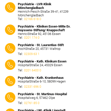
⠀⠀⠀
Psychiatrie - LVR-Klinik
Mönchengladbach
Heinrich-Pesch-Straße 39-41, 41239
Mönchengladbach
Tel:
02166 618 0
⠀⠀⠀
Psychiatrie - Kliniken Essen-Mitte Ev.
Huyssens-Stiftung/ Knappschaft
HenriciStraße 92, 45136 Essen
Tel:
0201 174 0
⠀⠀⠀
Psychiatrie - St. Laurentius-Stift
HochStraße 20, 45731 Waltrop
Tel:
02309 63 1
⠀⠀⠀
Psychiatrie - Kath. Klinikum Essen
HospitalStraße 24, 45329 Essen
Tel:
0201 6400 0
⠀⠀⠀
Psychiatrie - Kath. Krankenhaus
HospitalStraße 6-10, 58099 Hagen
Tel:
02331 696 0
⠀⠀⠀
Psychiatrie - St. Martinus-Hospital
Hospitalweg 6, 57462 Olpe
Tel:
02761 85 0
⠀⠀⠀
Psychiatrie - LWL-Klinik Lippstadt