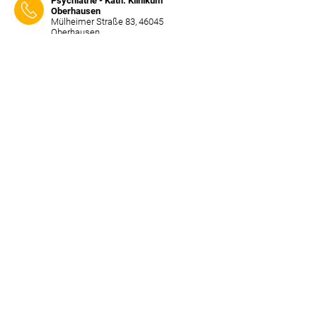
Psychiatrie - Kath. Klinikum
Oberhausen
Mülheimer Straße 83, 46045
Oberhausen
Tel:
0208 837 0
⠀⠀⠀
Psychiatrie - St. Marien-Hospital
NassauerStraße 13-19, 59065 Hamm
Tel:
02381 18 0
⠀⠀⠀
Psychiatrie - St. Alexius-/St.Josef-
Krankenhaus
Nordkanalallee 99, 41464 Neuss
Tel:
02131 5292 00
⠀⠀⠀
Psychiatrie - LWL-Klinik Lengerich
Parkallee 10, 49525 Lengerich
Tel:
05481 12 0
⠀⠀⠀
Psychiatrie - Klinikum Lüdenscheid
PaulmannshöherStraße 14, 58515
Lüdenscheid
Tel:
02351 46 0
⠀⠀⠀
Psychiatrie - Universitätsklinikum
Aachen
PauwelsStraße 30, 52074 Aachen
Tel:
0241 80 0
⠀⠀⠀
Psychiatrie - Stiftung Tannenhof