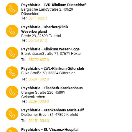
⠀⠀⠀
Psychiatrie - LVR-Klinikum Düsseldorf
Bergische LandStraße 2, 40629
Düsseldorf
Tel:
0211 922 0
⠀⠀⠀
Psychiatrie - Oberbergklinik
Weserbergland
Brede 29, 32699 Extertal
Tel:
05754 87 0
⠀⠀⠀
Psychiatrie - Klinikum Weser-Egge
BrenkhäuserStraße 71, 37671 Höxter
Tel:
05272 607 0
⠀⠀⠀
Psychiatrie - LWL-Klinikum Gütersloh
BuxelStraße 50, 33334 Gütersloh
Tel:
05241 502 0
⠀⠀⠀
Psychiatrie - Elisabeth-Krankenhaus
Cranger Straße 226, 45891
Gelsenkirchen
Tel:
0209 7003 0
⠀⠀⠀
Psychiatrie - Krankenhaus Maria-Hilf
Dießemer Bruch 81, 47805 Krefeld
Tel:
02151 334 0
⠀⠀⠀
Psychiatrie - St. Vinzenz-Hospital