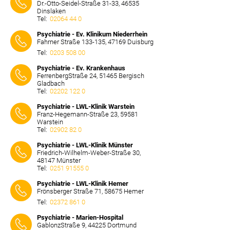
Dr.-Otto-Seidel-Straße 31-33, 46535
Dinslaken
Tel:
02064 44 0
⠀⠀⠀
Psychiatrie - Ev. Klinikum Niederrhein
Fahrner Straße 133-135, 47169 Duisburg
Tel:
0203 508 00
⠀⠀⠀
Psychiatrie - Ev. Krankenhaus
FerrenbergStraße 24, 51465 Bergisch
Gladbach
Tel:
02202 122 0
⠀⠀⠀
Psychiatrie - LWL-Klinik Warstein
Franz-Hegemann-Straße 23, 59581
Warstein
Tel:
02902 82 0
⠀⠀⠀
Psychiatrie - LWL-Klinik Münster
Friedrich-Wilhelm-Weber-Straße 30,
48147 Münster
Tel:
0251 91555 0
⠀⠀⠀
Psychiatrie - LWL-Klinik Hemer
Frönsberger Straße 71, 58675 Hemer
Tel:
02372 861 0
⠀⠀⠀
Psychiatrie - Marien-Hospital
GablonzStraße 9, 44225 Dortmund