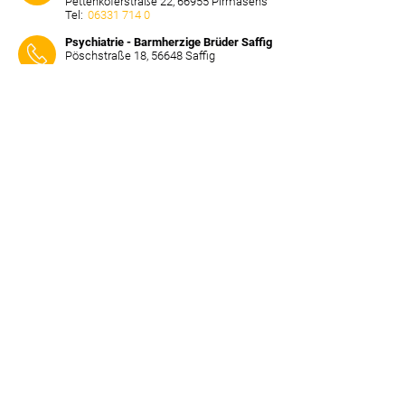
Pettenkoferstraße 22, 66955 Pirmasens
Tel:
06331 714 0
⠀⠀⠀
Psychiatrie - Barmherzige Brüder Saffig
Pöschstraße 18, 56648 Saffig
Tel:
02625 31 0
⠀⠀⠀
Psychiatrie -
Bundeswehrzentralkrankenhaus
Rübenacher Straße 170, 56072 Koblenz
Tel:
0261 281 0
⠀⠀⠀
Psychiatrie - Krankenhaus zum Guten
Hirten Ludwigshafen
Semmelweisstraße 7, 67071
Ludwigshafen am Rhein
Tel:
0621 6819 0
⠀⠀⠀
Psychiatrie - MEDIAN Klinik
Sonnenwende Bad Dürkheim
Sonnenwendstraße 86, 67098 Dürkheim
Tel:
06322 794 0
⠀⠀⠀
Psychiatrie - Rhein-Mosel-Fachklinik
Vulkanstraße 58, 56626 Andernach
Tel:
02632 407 0
⠀⠀⠀
Psychiatrie - Dr. von Ehrenwall´sche
Klinik