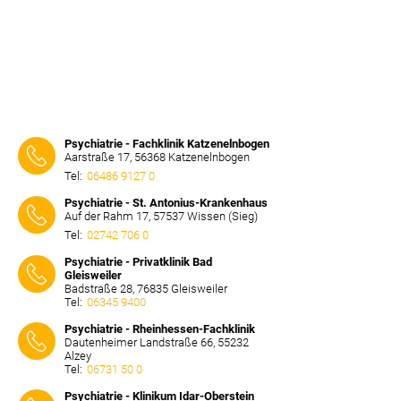
Psychiatrie - Fachklinik Katzenelnbogen
Aarstraße 17, 56368 Katzenelnbogen
Tel:
06486 9127 0
⠀⠀⠀
Psychiatrie - St. Antonius-Krankenhaus
Auf der Rahm 17, 57537 Wissen (Sieg)
Tel:
02742 706 0
⠀⠀⠀
Psychiatrie - Privatklinik Bad
Gleisweiler
Badstraße 28, 76835 Gleisweiler
Tel:
06345 9400
⠀⠀⠀
Psychiatrie - Rheinhessen-Fachklinik
Dautenheimer Landstraße 66, 55232
Alzey
Tel:
06731 50 0
⠀⠀⠀
Psychiatrie - Klinikum Idar-Oberstein