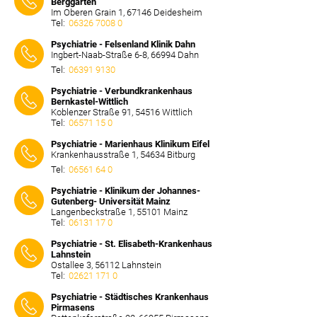
Berggarten
Im Oberen Grain 1, 67146 Deidesheim
Tel:
06326 7008 0
⠀⠀⠀
Psychiatrie - Felsenland Klinik Dahn
Ingbert-Naab-Straße 6-8, 66994 Dahn
Tel:
06391 9130
⠀⠀⠀
Psychiatrie - Verbundkrankenhaus
Bernkastel-Wittlich
Koblenzer Straße 91, 54516 Wittlich
Tel:
06571 15 0
⠀⠀⠀
Psychiatrie - Marienhaus Klinikum Eifel
Krankenhausstraße 1, 54634 Bitburg
Tel:
06561 64 0
⠀⠀⠀
Psychiatrie - Klinikum der Johannes-
Gutenberg- Universität Mainz
Langenbeckstraße 1, 55101 Mainz
Tel:
06131 17 0
⠀⠀⠀
Psychiatrie - St. Elisabeth-Krankenhaus
Lahnstein
Ostallee 3, 56112 Lahnstein
Tel:
02621 171 0
⠀⠀⠀
Psychiatrie - Städtisches Krankenhaus
Pirmasens