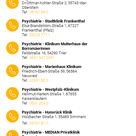
Dr.Ottmar-Kohler-Straße 2, 55743 Idar-
Oberstein
Tel:
06781 66 0
⠀⠀⠀
Psychiatrie - Stadtklinik Frankenthal
Elsa-Brandström-Straße 1, 67227
Frankenthal (Pfalz)
Tel:
06233 771 1
⠀⠀⠀
Psychiatrie - Klinikum Mutterhaus der
Borromäerinnen
Feldstraße 16, 54290 Trier
Tel:
0651 947 2451
⠀⠀⠀
Psychiatrie - Marienhaus Klinikum
Friedrich-Ebert-Straße 59, 56564
Neuwied
Tel:
02631 82 0
⠀⠀⠀
Psychiatrie - Westpfalz-Klinikum
Hellmut-Hartert-Straße 1, 67655
Kaiserslautern
Tel:
0631 203 0
⠀⠀⠀
Psychiatrie - Hunsrück Klinik
Holzbacher Straße 1, 55469 Simmern
Tel:
06761 81 0
⠀⠀⠀
Psychiatrie - MEDIAN Privatklinik