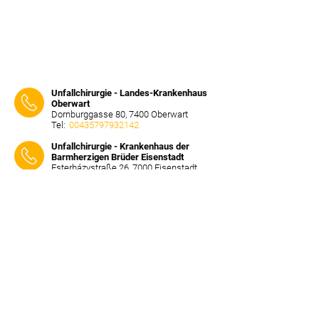
Unfallchirurgie - Landes-Krankenhaus
Oberwart
Dornburggasse 80, 7400 Oberwart
Tel:
00435797932142
⠀⠀⠀
Unfallchirurgie - Krankenhaus der
Barmherzigen Brüder Eisenstadt
Esterházystraße 26, 7000 Eisenstadt
Tel:
0043 2682 601 0
⠀⠀⠀
Quicklinks
Notdienst
Arztsuche
Forum
Für Ärzte/ Kliniken
Ordination eintragen
Impressum | AGB | Datenschutz