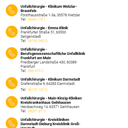
⠀⠀⠀
Unfallchirurgie - Klinikum Wetzlar-
Braunfels
Forsthausstraße 1-3a, 35578 Wetzlar
Tel:
06441 79 1
⠀⠀⠀
Unfallchirurgie - Emma Klinik
Frankfurter Straße 51, 63500
Seligenstadt
Tel:
06182 960 0
⠀⠀⠀
Unfallchirurgie -
Berufsgenossenschaftliche Unfallklinik
Frankfurt am Main
Friedberger Landstraße 430, 60389
Frankfurt
Tel:
069 475 0
⠀⠀⠀
Unfallchirurgie - Klinikum Darmstadt
Grafenstraße 9, 64283 Darmstadt
Tel:
06151 107 0
⠀⠀⠀
Unfallchirurgie - Main-Kinzig-Kliniken
Kreiskrankenhaus Gelnhausen
Herzbachweg 14, 63571 Gelnhausen
Tel:
06051 87 0
⠀⠀⠀
Unfallchirurgie - Kreiskliniken
Darmstadt-Dieburg Kreisklinik Groß-