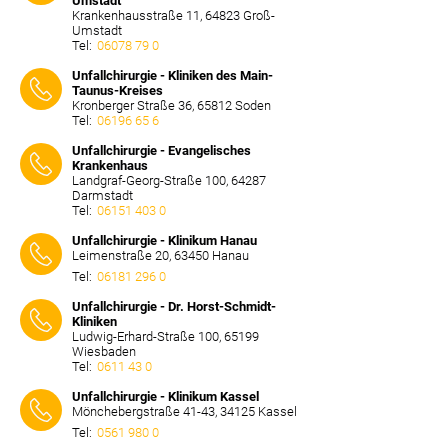
Umstadt
Krankenhausstraße 11, 64823 Groß-
Umstadt
Tel:
06078 79 0
⠀⠀⠀
Unfallchirurgie - Kliniken des Main-
Taunus-Kreises
Kronberger Straße 36, 65812 Soden
Tel:
06196 65 6
⠀⠀⠀
Unfallchirurgie - Evangelisches
Krankenhaus
Landgraf-Georg-Straße 100, 64287
Darmstadt
Tel:
06151 403 0
⠀⠀⠀
Unfallchirurgie - Klinikum Hanau
Leimenstraße 20, 63450 Hanau
Tel:
06181 296 0
⠀⠀⠀
Unfallchirurgie - Dr. Horst-Schmidt-
Kliniken
Ludwig-Erhard-Straße 100, 65199
Wiesbaden
Tel:
0611 43 0
⠀⠀⠀
Unfallchirurgie - Klinikum Kassel
Mönchebergstraße 41-43, 34125 Kassel
Tel:
0561 980 0
⠀⠀⠀