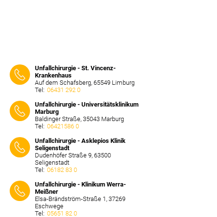
Unfallchirurgie - St. Vincenz-
Krankenhaus
Auf dem Schafsberg, 65549 Limburg
Tel:
06431 292 0
⠀⠀⠀
Unfallchirurgie - Universitätsklinikum
Marburg
Baldinger Straße, 35043 Marburg
Tel:
06421586 0
⠀⠀⠀
Unfallchirurgie - Asklepios Klinik
Seligenstadt
Dudenhöfer Straße 9, 63500
Seligenstadt
Tel:
06182 83 0
⠀⠀⠀
Unfallchirurgie - Klinikum Werra-
Meißner
Elsa-Brändström-Straße 1, 37269
Eschwege
Tel:
05651 82 0