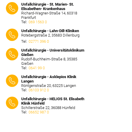
Unfallchirurgie - St. Marien- St.
Elisabethen- Krankenhaus
Richard-Wagner-Straße 14, 60318
Frankfurt
Tel:
069 1563 0
⠀⠀⠀
Unfallchirurgie - Lahn-Dill-Kliniken
Rotebergstraße 2, 35683 Dillenburg
Tel:
02771 396 0
⠀⠀⠀
Unfallchirurgie - Universitätsklinikum
Gießen
Rudolf-Buchheim-Straße 8, 35385
Gießen
Tel:
0641 99 0
⠀⠀⠀
Unfallchirurgie - Asklepios Klinik
Langen
Röntgenstraße 20, 63225 Langen
Tel:
06103 912 0
⠀⠀⠀
Unfallchirurgie - HELIOS St. Elisabeth
Klinik Hünfeld
Schillerstraße 22, 36088 Hünfeld
Tel:
06652 987 0
⠀⠀⠀
Unfallchirurgie - Kreiskrankenhaus des
Vogelsbergkreises
Schwabenröder Straße 81, 36304