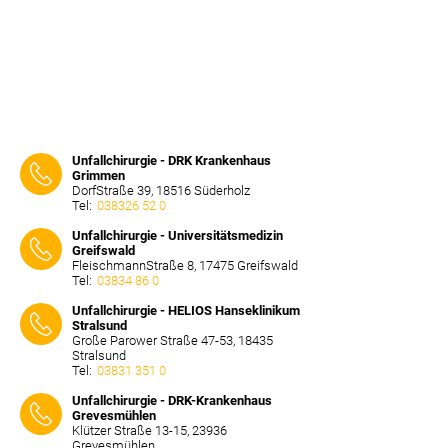
Unfallchirurgie - DRK Krankenhaus
Grimmen
DorfStraße 39, 18516 Süderholz
Tel:
038326 52 0
⠀⠀⠀
Unfallchirurgie - Universitätsmedizin
Greifswald
FleischmannStraße 8, 17475 Greifswald
Tel:
03834 86 0
⠀⠀⠀
Unfallchirurgie - HELIOS Hanseklinikum
Stralsund
Große Parower Straße 47-53, 18435
Stralsund
Tel:
03831 351 0
⠀⠀⠀
Unfallchirurgie - DRK-Krankenhaus
Grevesmühlen
Klützer Straße 13-15, 23936
Grevesmühlen