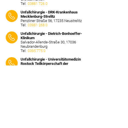
Tel:
03881 726 0
⠀⠀⠀
Unfallchirurgie - DRK-Krankenhaus
Mecklenburg-Strelitz
Penzliner Straße 56, 17235 Neustrelitz
Tel:
03981 268 0
⠀⠀⠀
Unfallchirurgie - Dietrich-Bonhoeffer-
Klinikum
Salvador-Allende-Straße 30, 17036
Neubrandenburg
Tel:
0395 775 0
⠀⠀⠀
Unfallchirurgie - Universitätsmedizin
Rostock Teilkörperschaft der
Universität Rostck
Schillingallee 35, 18055 Rostock
Tel:
0381 494 0
⠀⠀⠀
Unfallchirurgie - Sana Hanse-Klinikum
Wismar
Störtebekerstraße 6, 23966 Wismar
Tel:
03841 331 330
⠀⠀⠀
Unfallchirurgie - Kreiskrankenhaus
Demmin
WollweberStraße 21, 17109 Demmin
Tel:
03998 438 0
⠀⠀⠀