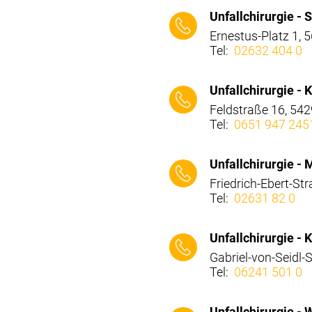
⠀⠀⠀
Unfallchirurgie - 
Ernestus-Platz 1,
Tel:
02632 404 0
⠀⠀⠀
Unfallchirurgie -
Feldstraße 16, 542
Tel:
0651 947 245
⠀⠀⠀
Unfallchirurgie -
Friedrich-Ebert-St
Tel:
02631 82 0
⠀⠀⠀
Unfallchirurgie -
Gabriel-von-Seidl
Tel:
06241 501 0
⠀⠀⠀
Unfallchirurgie -