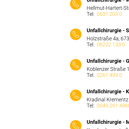
Hellmut-Hartert-St
Tel:
0631 203 0
⠀⠀⠀
Unfallchirurgie -
Holzstraße 4a, 67
Tel:
06232 133 0
⠀⠀⠀
Unfallchirurgie -
Koblenzer Straße 
Tel:
0261 499 0
⠀⠀⠀
Unfallchirurgie -
Kradinal Krementz
Tel:
0049 261 496
⠀⠀⠀
Unfallchirurgie - 