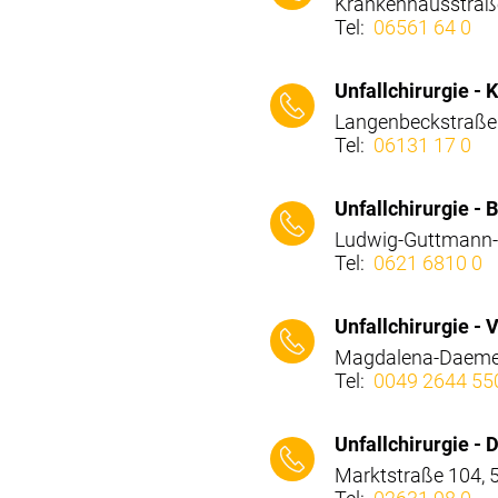
Krankenhausstraße
Tel:
06561 64 0
⠀⠀⠀
Unfallchirurgie -
Langenbeckstraße
Tel:
06131 17 0
⠀⠀⠀
Unfallchirurgie -
Ludwig-Guttmann-
Tel:
0621 6810 0
⠀⠀⠀
Unfallchirurgie 
Magdalena-Daemen-
Tel:
0049 2644 55
⠀⠀⠀
Unfallchirurgie 
Marktstraße 104,