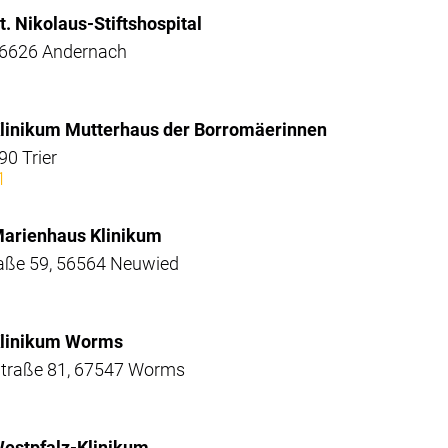
St. Nikolaus-Stiftshospital
 56626 Andernach
 Klinikum Mutterhaus der Borromäerinnen
90 Trier
1
 Marienhaus Klinikum
raße 59, 56564 Neuwied
 Klinikum Worms
-Straße 81, 67547 Worms
 Westpfalz-Klinikum