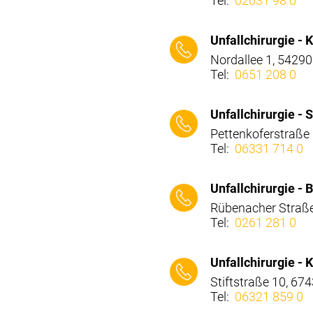
Tel:
02631 98 0
⠀⠀⠀
Unfallchirurgie -
Nordallee 1, 54290 
Tel:
0651 208 0
⠀⠀⠀
Unfallchirurgie -
Pettenkoferstraße
Tel:
06331 714 0
⠀⠀⠀
Unfallchirurgie 
Rübenacher Straße
Tel:
0261 281 0
⠀⠀⠀
Unfallchirurgie - 
Stiftstraße 10, 67
Tel:
06321 859 0