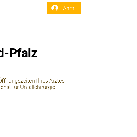
enst
Forum
Anmelden
d-Pfalz
 Öffnungszeiten Ihres Arztes
nst für Unfallchirurgie