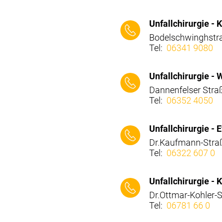
⠀⠀⠀
Unfallchirurgie -
Bodelschwinghstra
Tel:
06341 9080
⠀⠀⠀
Unfallchirurgie -
Dannenfelser Stra
Tel:
06352 4050
⠀⠀⠀
Unfallchirurgie -
Dr.Kaufmann-Stra
Tel:
06322 607 0
⠀⠀⠀
Unfallchirurgie - 
Dr.Ottmar-Kohler-S
Tel:
06781 66 0