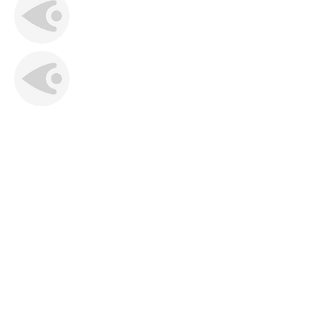
⠀
Johanna Staubmann-Kury
Dermatologie und Venerologie
Nikolaigasse 39 , 9500 Villach
⠀