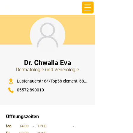
beemy.xyz
⠀
Dr. Chwalla Eva
Dermatologie und Venerologie
⠀
Lustenauerstr 64/Top5b element, 6850 Dornbirn
05572 890010
⠀
⠀
Öffnungszeiten
⠀
Mo
14:00
-
17:00
-