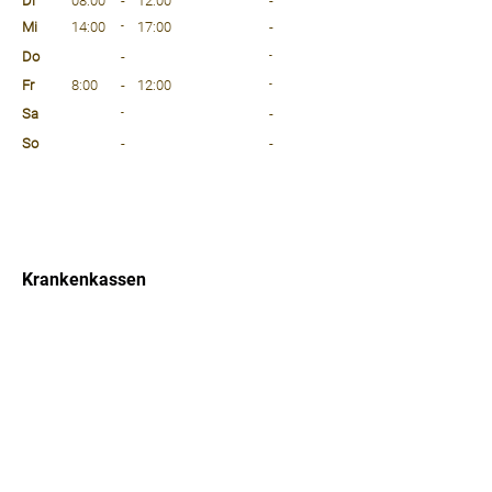
Di
08:00
-
12:00
-
Mi
14:00
-
17:00
-
Do
-
-
Fr
8:00
-
12:00
-
Sa
-
-
So
-
-
⠀
⠀
⠀
Krankenkassen
⠀
Sprachen
⠀
Quicklinks
Notdienst
Arztsuche
Forum