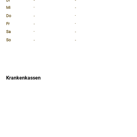
Di
-
-
Mi
-
-
Do
-
-
Fr
-
-
Sa
-
-
So
-
-
⠀
⠀
⠀
Krankenkassen
⠀
Sprachen
⠀
Quicklinks
Notdienst
Arztsuche
Forum