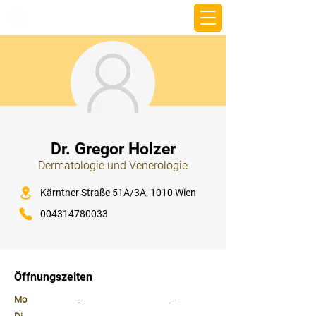
beemy.xyz
⠀
Dr. Gregor Holzer
Dermatologie und Venerologie
⠀
Kärntner Straße 51A/3A, 1010 Wien
004314780033
⠀
⠀
Öffnungszeiten
⠀
Mo
-
-