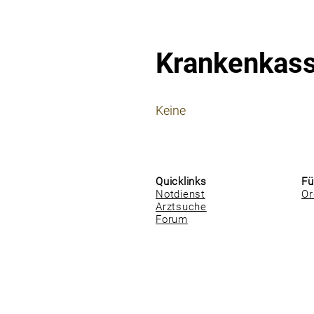
Krankenkas
⠀
Keine
⠀
⠀
Quicklinks
Fü
Notdienst
Or
Arztsuche
Forum