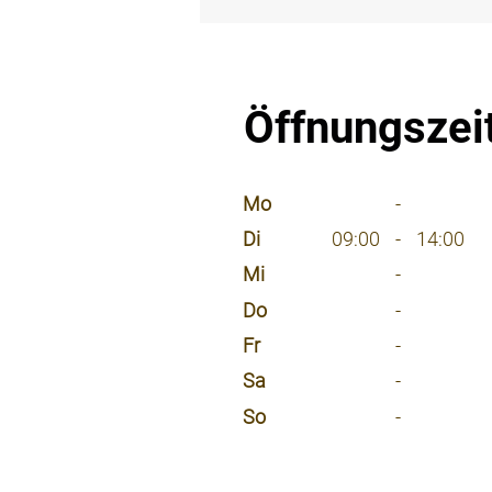
⠀
Öffnungszei
⠀
Mo
-
Di
09:00
-
14:00
Mi
-
Do
-
Fr
-
Sa
-
So
-
⠀
⠀
⠀