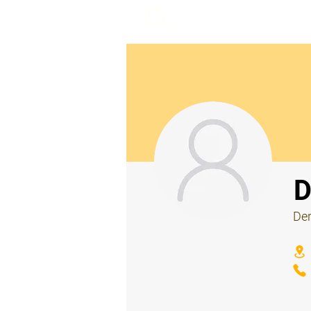
beemy.xyz
⠀
D
Der
⠀
⠀