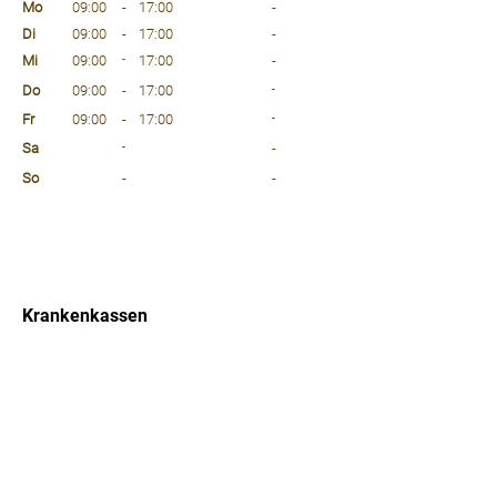
Mo
09:00
-
17:00
-
Di
09:00
-
17:00
-
Mi
09:00
-
17:00
-
Do
09:00
-
17:00
-
Fr
09:00
-
17:00
-
Sa
-
-
So
-
-
⠀
⠀
⠀
Krankenkassen
⠀
Sprachen
⠀
Quicklinks
Notdienst
Arztsuche