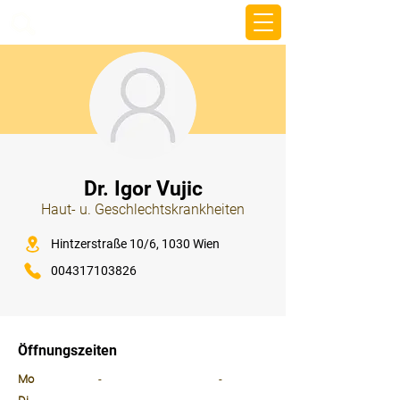
beemy.xyz
⠀
Dr. Igor Vujic
Haut- u. Geschlechtskrankheiten
⠀
Hintzerstraße 10/6, 1030 Wien
004317103826
⠀
⠀
Öffnungszeiten
⠀
Mo
-
-