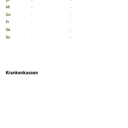
Di
-
-
Mi
-
-
Do
-
-
Fr
-
-
Sa
-
-
So
-
-
⠀
⠀
⠀
Krankenkassen
⠀
Sprachen
⠀
Quicklinks
Notdienst
Arztsuche
Forum