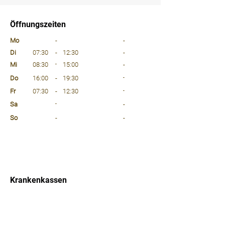
⠀
Öffnungszeiten
⠀
Mo
-
-
Di
07:30
-
12:30
-
Mi
08:30
-
15:00
-
Do
16:00
-
19:30
-
Fr
07:30
-
12:30
-
Sa
-
-
So
-
-
⠀
⠀
⠀
Krankenkassen
⠀
Sprachen
⠀