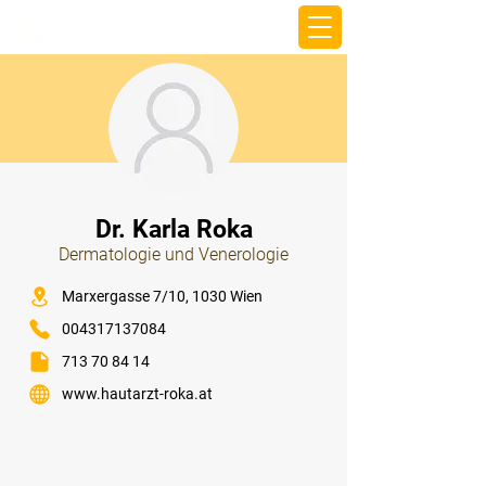
beemy.xyz
⠀
Dr. Karla Roka
Dermatologie und Venerologie
⠀
Marxergasse 7/10, 1030 Wien
004317137084
713 70 84 14
www.hautarzt-roka.at
⠀