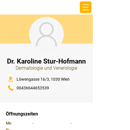
beemy.xyz
⠀
Dr. Karoline Stur-Hofmann
Dermatologie und Venerologie
⠀
Löwengasse 16/3, 1030 Wien
00436644653539
⠀
⠀
Öffnungszeiten
⠀
Mo
-
-