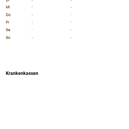
Di
-
-
Mi
-
-
Do
-
-
Fr
-
-
Sa
-
-
So
-
-
⠀
⠀
⠀
Krankenkassen
⠀
Sprachen
⠀
Quicklinks
Notdienst
Arztsuche
Forum