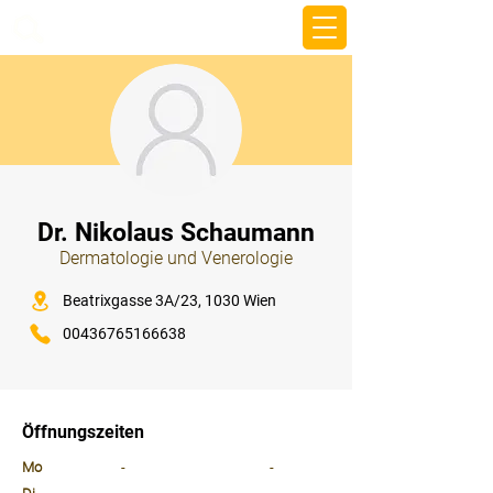
beemy.xyz
⠀
Dr. Nikolaus Schaumann
Dermatologie und Venerologie
⠀
Beatrixgasse 3A/23, 1030 Wien
00436765166638
⠀
⠀
Öffnungszeiten
⠀
Mo
-
-