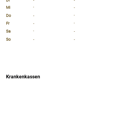
Di
-
-
Mi
-
-
Do
-
-
Fr
-
-
Sa
-
-
So
-
-
⠀
⠀
⠀
Krankenkassen
⠀
Sprachen
⠀
Quicklinks
Notdienst
Arztsuche
Forum