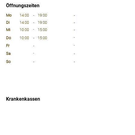
Öffnungszeiten
⠀
Mo
14:00
-
19:00
-
Di
14:00
-
19:00
-
Mi
10:00
-
15:00
-
Do
10:00
-
15:00
-
Fr
-
-
Sa
-
-
So
-
-
⠀
⠀
⠀
Krankenkassen
⠀
Sprachen
⠀