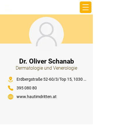
beemy.xyz
⠀
Dr. Oliver Schanab
Dermatologie und Venerologie
⠀
Erdbergstraße 52-60/3/Top 15, 1030 Wien
395 080 80
www.hautimdritten.at
⠀
⠀