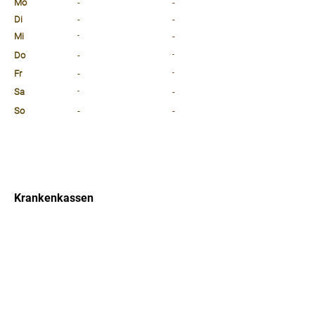
Mo
-
-
Di
-
-
Mi
-
-
Do
-
-
Fr
-
-
Sa
-
-
So
-
-
⠀
⠀
⠀
Krankenkassen
⠀
Sprachen
⠀
Quicklinks
Notdienst
Arztsuche