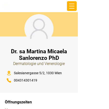
beemy.xyz
⠀
Dr. sa Martina Micaela
Sanlorenzo PhD
Dermatologie und Venerologie
⠀
Salesianergasse 5/2, 1030 Wien
004314301419
⠀
⠀
Öffnungszeiten
⠀