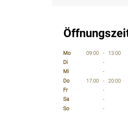
⠀
Öffnungszei
⠀
Mo
09:00
-
13:00
Di
-
Mi
-
Do
17:00
-
20:00
Fr
-
Sa
-
So
-
⠀
⠀
⠀