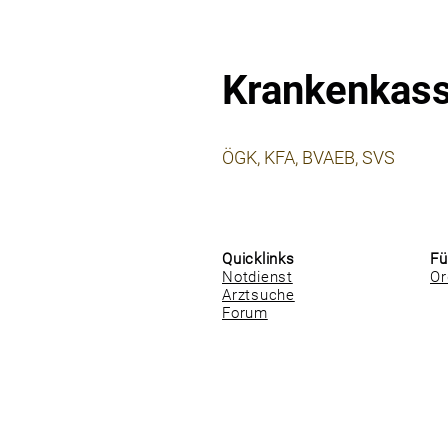
Krankenkas
⠀
ÖGK, KFA, BVAEB, SVS
⠀
⠀
Quicklinks
Fü
Notdienst
Or
Arztsuche
Forum