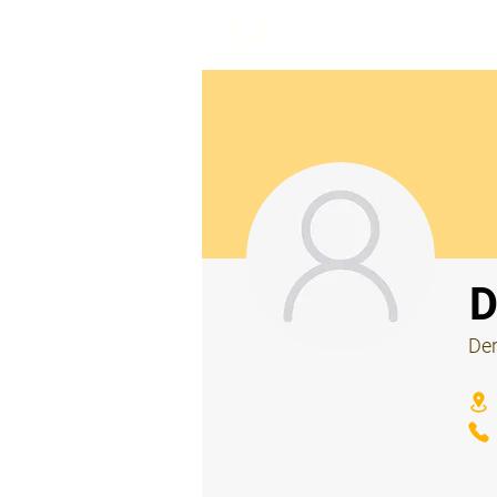
beemy.xyz
⠀
D
Der
⠀
⠀