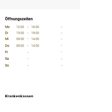
⠀
⠀
Öffnungszeiten
⠀
Mo
12:00
-
16:00
-
Di
13:00
-
19:00
-
Mi
09:00
-
14:00
-
Do
09:00
-
14:00
-
Fr
-
-
Sa
-
-
So
-
-
⠀
⠀
⠀
Krankenkassen
⠀