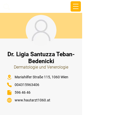
beemy.xyz
⠀
Dr. Ligia Santuzza Teban-
Bedenicki
Dermatologie und Venerologie
⠀
Mariahilfer Straße 115, 1060 Wien
004315963406
596 46 46
www.hautarzt1060.at