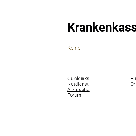
Krankenkas
⠀
Keine
⠀
⠀
Quicklinks
Fü
Notdienst
Or
Arztsuche
Forum