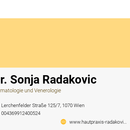
Notdi
r. Sonja Radakovic
matologie und Venerologie
Lerchenfelder Straße 125/7, 1070 Wien
004369912400524
www.hautpraxis-radakovic.at