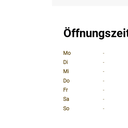
⠀
Öffnungszei
⠀
Mo
-
Di
-
Mi
-
Do
-
Fr
-
Sa
-
So
-
⠀
⠀
⠀