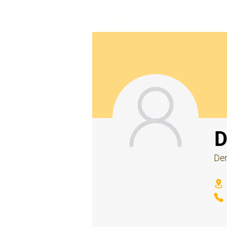
beemy.xyz
⠀
D
Der
⠀
⠀