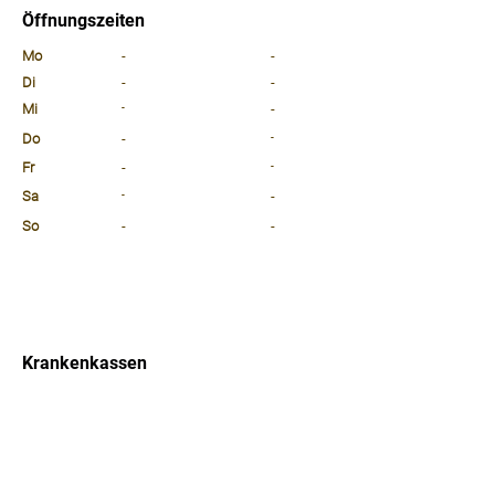
Öffnungszeiten
⠀
Mo
-
-
Di
-
-
Mi
-
-
Do
-
-
Fr
-
-
Sa
-
-
So
-
-
⠀
⠀
⠀
Krankenkassen
⠀
Sprachen
⠀