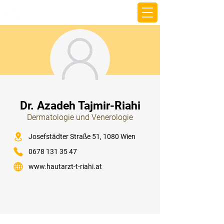
beemy.xyz
⠀
Dr. Azadeh Tajmir-Riahi
Dermatologie und Venerologie
⠀
Josefstädter Straße 51, 1080 Wien
0678 131 35 47
www.hautarzt-t-riahi.at
⠀
⠀