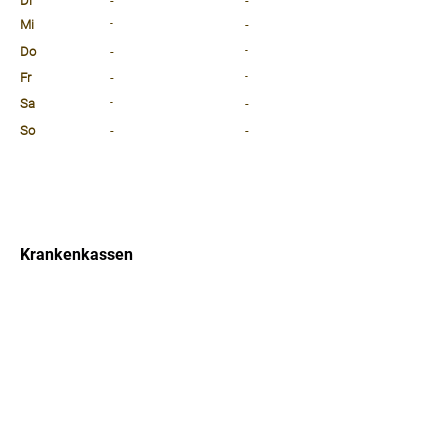
Di
-
-
Mi
-
-
Do
-
-
Fr
-
-
Sa
-
-
So
-
-
⠀
⠀
⠀
Krankenkassen
⠀
Sprachen
⠀
Quicklinks
Notdienst
Arztsuche
Forum