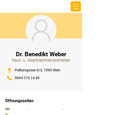
beemy.xyz
⠀
Dr. Benedikt Weber
Haut- u. Geschlechtskrankheiten
⠀
Pelikangasse 4/3, 1090 Wien
0664 216 14 49
⠀
⠀
Öffnungszeiten
⠀
Mo
-
-