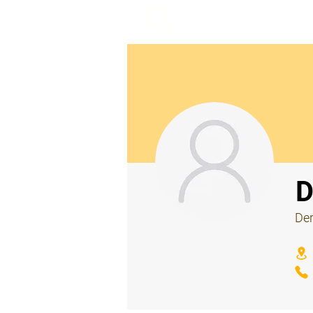
beemy.xyz
⠀
D
Der
⠀
⠀
⠀