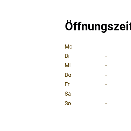
Öffnungszei
⠀
Mo
-
Di
-
Mi
-
Do
-
Fr
-
Sa
-
So
-
⠀
⠀
⠀