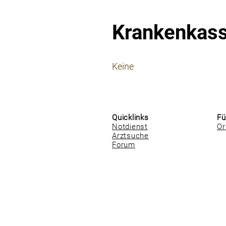
Krankenkas
⠀
Keine
⠀
⠀
Quicklinks
Fü
Notdienst
Or
Arztsuche
Forum