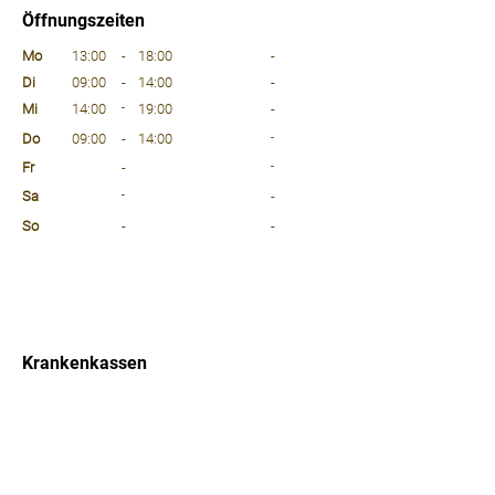
Öffnungszeiten
⠀
Mo
13:00
-
18:00
-
Di
09:00
-
14:00
-
Mi
14:00
-
19:00
-
Do
09:00
-
14:00
-
Fr
-
-
Sa
-
-
So
-
-
⠀
⠀
⠀
Krankenkassen
⠀
Sprachen
⠀