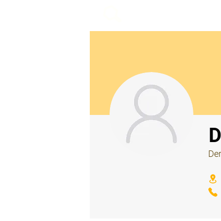
beemy.xyz
⠀
D
Der
⠀
⠀
⠀