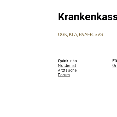
Krankenkas
⠀
ÖGK, KFA, BVAEB, SVS
⠀
⠀
Quicklinks
Fü
Notdienst
Or
Arztsuche
Forum