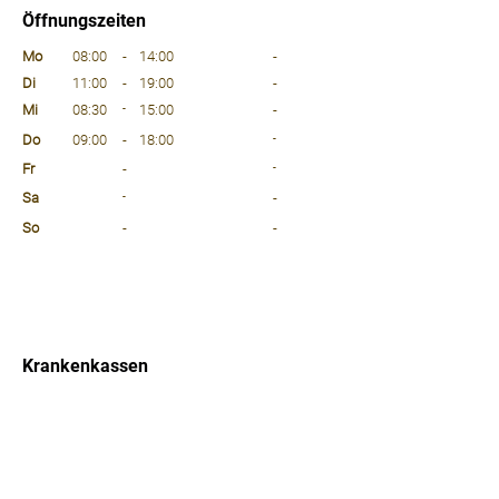
Öffnungszeiten
⠀
Mo
08:00
-
14:00
-
Di
11:00
-
19:00
-
Mi
08:30
-
15:00
-
Do
09:00
-
18:00
-
Fr
-
-
Sa
-
-
So
-
-
⠀
⠀
⠀
Krankenkassen
⠀
Sprachen
⠀