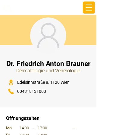
beemy.xyz
⠀
Dr. Friedrich Anton Brauner
Dermatologie und Venerologie
⠀
Edelsinnstraße 8, 1120 Wien
004318131003
⠀
⠀
Öffnungszeiten
⠀
Mo
14:00
-
17:00
-