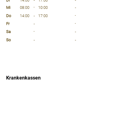
Di
14:00
-
17:00
-
Mi
08:00
-
10:00
-
Do
14:00
-
17:00
-
Fr
-
-
Sa
-
-
So
-
-
⠀
⠀
⠀
Krankenkassen
⠀
Sprachen
⠀
Quicklinks
Notdienst
Arztsuche
Forum