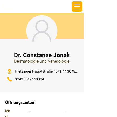
beemy.xyz
⠀
Dr. Constanze Jonak
Dermatologie und Venerologie
⠀
Hietzinger Hauptstraße 45/1, 1130 Wien
00436642448384
⠀
⠀
Öffnungszeiten
⠀
Mo
-
-