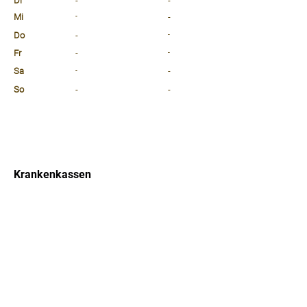
Di
-
-
Mi
-
-
Do
-
-
Fr
-
-
Sa
-
-
So
-
-
⠀
⠀
⠀
Krankenkassen
⠀
Sprachen
⠀
Quicklinks
Notdienst
Arztsuche
Forum