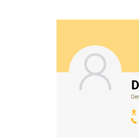
beemy.xyz
⠀
D
Der
⠀
⠀
⠀