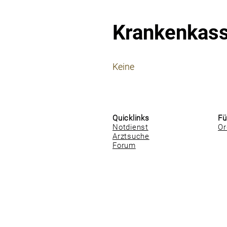
Krankenkas
⠀
Keine
⠀
⠀
Quicklinks
Fü
Notdienst
Or
Arztsuche
Forum