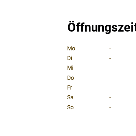
Öffnungszei
⠀
Mo
-
Di
-
Mi
-
Do
-
Fr
-
Sa
-
So
-
⠀
⠀
⠀