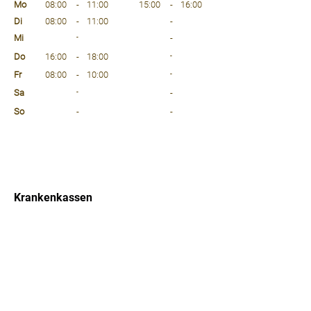
Mo
08:00
-
11:00
15:00
-
16:00
Di
08:00
-
11:00
-
Mi
-
-
Do
16:00
-
18:00
-
Fr
08:00
-
10:00
-
Sa
-
-
So
-
-
⠀
⠀
⠀
Krankenkassen
⠀
Sprachen
⠀
Quicklinks
Notdienst
Arztsuche