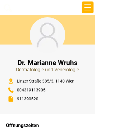
beemy.xyz
⠀
Dr. Marianne Wruhs
Dermatologie und Venerologie
⠀
Linzer Straße 385/3, 1140 Wien
004319113905
911390520
⠀
⠀
Öffnungszeiten
⠀