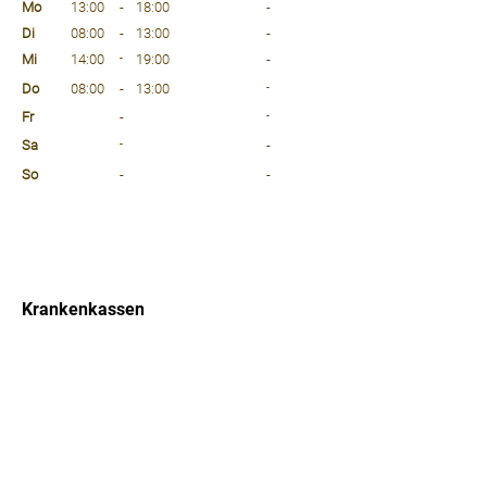
Mo
13:00
-
18:00
-
Di
08:00
-
13:00
-
Mi
14:00
-
19:00
-
Do
08:00
-
13:00
-
Fr
-
-
Sa
-
-
So
-
-
⠀
⠀
⠀
Krankenkassen
⠀
Sprachen
⠀
Quicklinks
Notdienst
Arztsuche