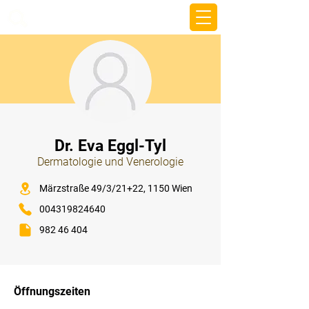
beemy.xyz
⠀
Dr. Eva Eggl-Tyl
Dermatologie und Venerologie
⠀
Märzstraße 49/3/21+22, 1150 Wien
004319824640
982 46 404
⠀
⠀
Öffnungszeiten
⠀