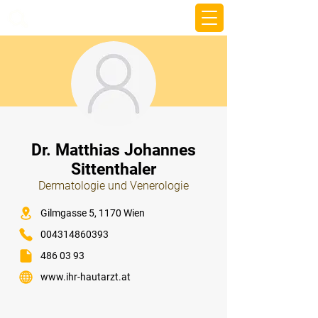
beemy.xyz
⠀
Dr. Matthias Johannes
Sittenthaler
Dermatologie und Venerologie
⠀
Gilmgasse 5, 1170 Wien
004314860393
486 03 93
www.ihr-hautarzt.at