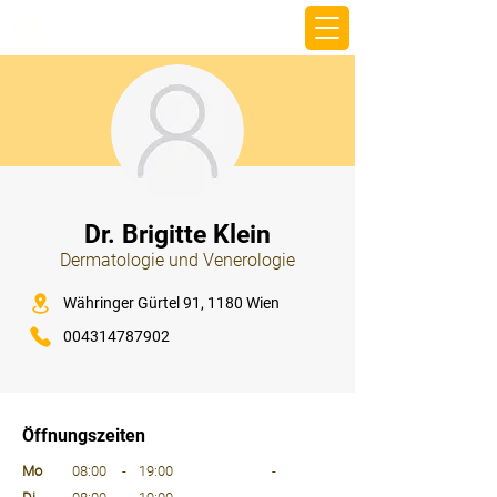
beemy.xyz
⠀
Dr. Brigitte Klein
Dermatologie und Venerologie
⠀
Währinger Gürtel 91, 1180 Wien
004314787902
⠀
⠀
Öffnungszeiten
⠀
Mo
08:00
-
19:00
-