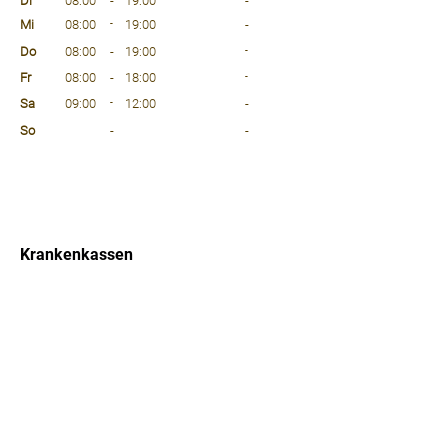
Di
08:00
-
19:00
-
Mi
08:00
-
19:00
-
Do
08:00
-
19:00
-
Fr
08:00
-
18:00
-
Sa
09:00
-
12:00
-
So
-
-
⠀
⠀
⠀
Krankenkassen
⠀
Sprachen
⠀
Quicklinks
Notdienst
Arztsuche
Forum