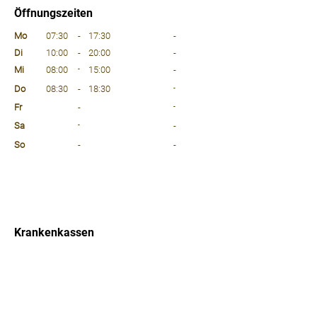
Öffnungszeiten
⠀
Mo
07:30
-
17:30
-
Di
10:00
-
20:00
-
Mi
08:00
-
15:00
-
Do
08:30
-
18:30
-
Fr
-
-
Sa
-
-
So
-
-
⠀
⠀
⠀
Krankenkassen
⠀
Sprachen
⠀