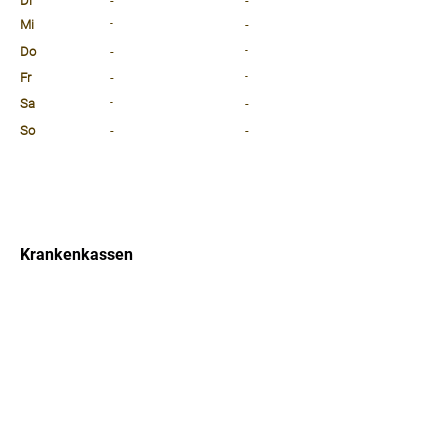
Di
-
-
Mi
-
-
Do
-
-
Fr
-
-
Sa
-
-
So
-
-
⠀
⠀
⠀
Krankenkassen
⠀
Sprachen
⠀
Quicklinks
Notdienst
Arztsuche
Forum