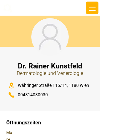
beemy.xyz
⠀
Dr. Rainer Kunstfeld
Dermatologie und Venerologie
⠀
Währinger Straße 115/14, 1180 Wien
004314030030
⠀
⠀
Öffnungszeiten
⠀
Mo
-
-