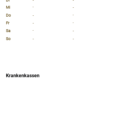
Di
-
-
Mi
-
-
Do
-
-
Fr
-
-
Sa
-
-
So
-
-
⠀
⠀
⠀
Krankenkassen
⠀
Sprachen
⠀
Quicklinks
Notdienst
Arztsuche
Forum