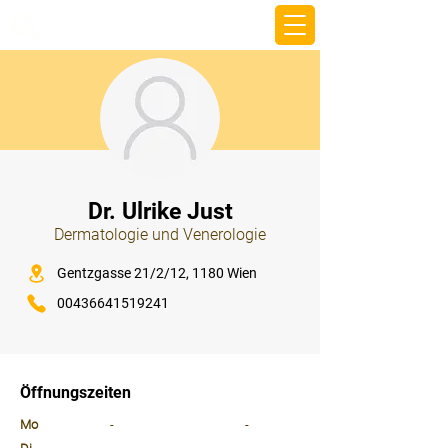
beemy.xyz
⠀
Dr. Ulrike Just
Dermatologie und Venerologie
⠀
Gentzgasse 21/2/12, 1180 Wien
00436641519241
⠀
⠀
Öffnungszeiten
⠀
Mo
-
-