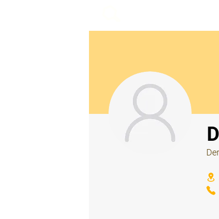
beemy.xyz
⠀
D
Der
⠀
⠀