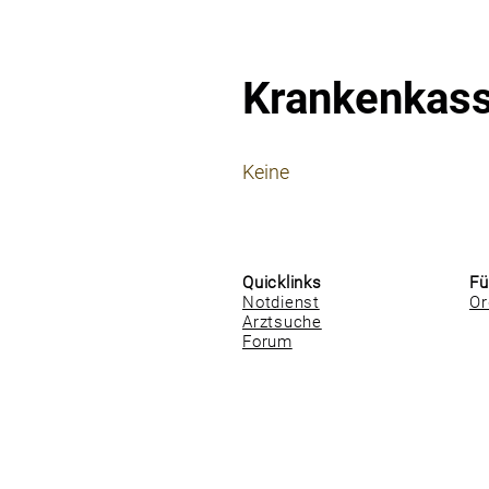
Krankenkas
⠀
Keine
⠀
⠀
Quicklinks
Fü
Notdienst
Or
Arztsuche
Forum