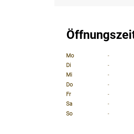
⠀
Öffnungszei
⠀
Mo
-
Di
-
Mi
-
Do
-
Fr
-
Sa
-
So
-
⠀
⠀
⠀