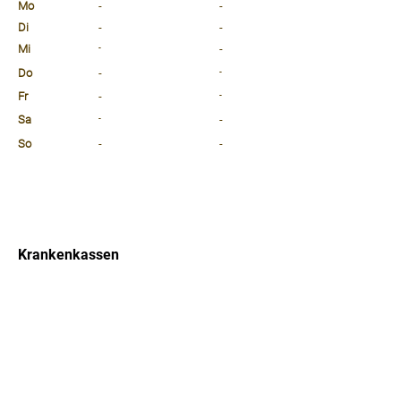
Mo
-
-
Di
-
-
Mi
-
-
Do
-
-
Fr
-
-
Sa
-
-
So
-
-
⠀
⠀
⠀
Krankenkassen
⠀
Sprachen
⠀
Quicklinks
Notdienst
Arztsuche