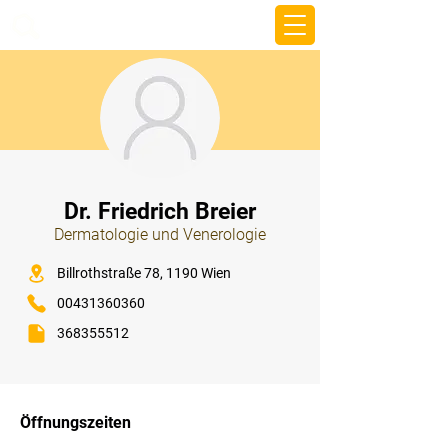
beemy.xyz
⠀
Dr. Friedrich Breier
Dermatologie und Venerologie
⠀
Billrothstraße 78, 1190 Wien
00431360360
368355512
⠀
⠀
Öffnungszeiten
⠀