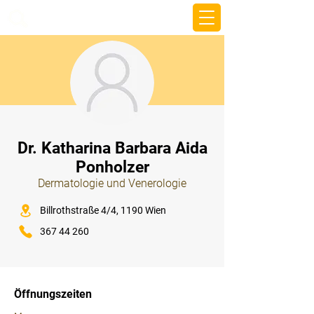
beemy.xyz
⠀
Dr. Katharina Barbara Aida
Ponholzer
Dermatologie und Venerologie
⠀
Billrothstraße 4/4, 1190 Wien
367 44 260
⠀
⠀
Öffnungszeiten
⠀