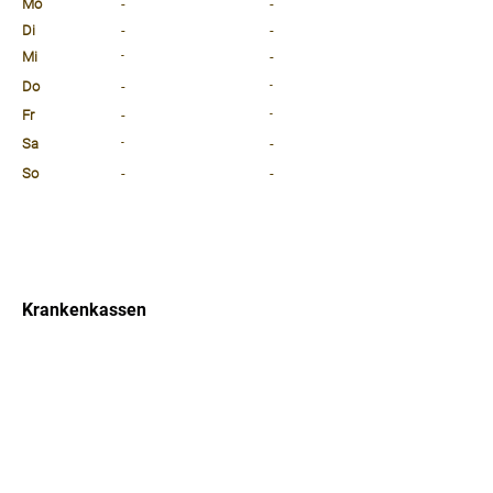
Mo
-
-
Di
-
-
Mi
-
-
Do
-
-
Fr
-
-
Sa
-
-
So
-
-
⠀
⠀
⠀
Krankenkassen
⠀
Sprachen
⠀
Quicklinks
Notdienst
Arztsuche