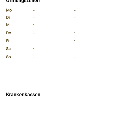
Öffnungszeiten
⠀
Mo
-
-
Di
-
-
Mi
-
-
Do
-
-
Fr
-
-
Sa
-
-
So
-
-
⠀
⠀
⠀
Krankenkassen
⠀
Sprachen
⠀
Quicklinks