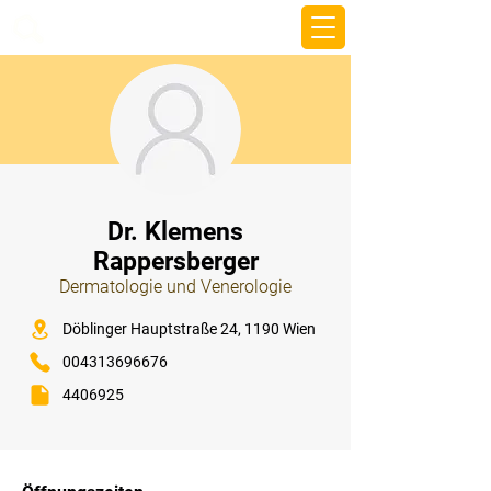
beemy.xyz
⠀
Dr. Klemens
Rappersberger
Dermatologie und Venerologie
⠀
Döblinger Hauptstraße 24, 1190 Wien
004313696676
4406925
⠀
⠀