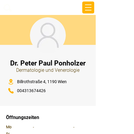
beemy.xyz
⠀
Dr. Peter Paul Ponholzer
Dermatologie und Venerologie
⠀
Billrothstraße 4, 1190 Wien
004313674426
⠀
⠀
Öffnungszeiten
⠀
Mo
-
-