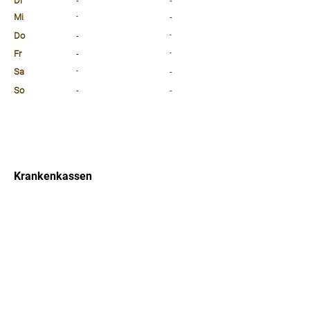
Di
-
-
Mi
-
-
Do
-
-
Fr
-
-
Sa
-
-
So
-
-
⠀
⠀
⠀
Krankenkassen
⠀
Sprachen
⠀
Quicklinks
Notdienst
Arztsuche
Forum