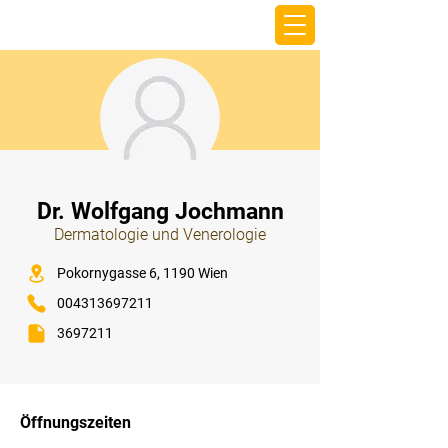
beemy.xyz
⠀
Dr. Wolfgang Jochmann
Dermatologie und Venerologie
⠀
Pokornygasse 6, 1190 Wien
004313697211
3697211
⠀
⠀
Öffnungszeiten
⠀