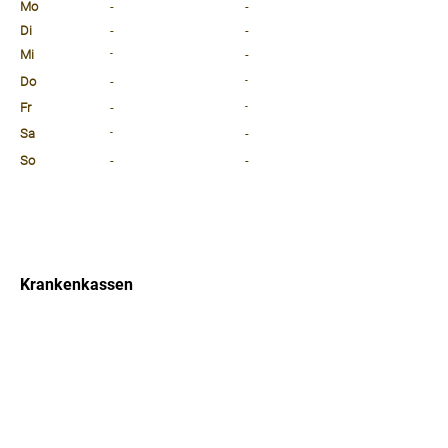
Mo
-
-
Di
-
-
Mi
-
-
Do
-
-
Fr
-
-
Sa
-
-
So
-
-
⠀
⠀
⠀
Krankenkassen
⠀
Sprachen
⠀
Quicklinks
Notdienst
Arztsuche