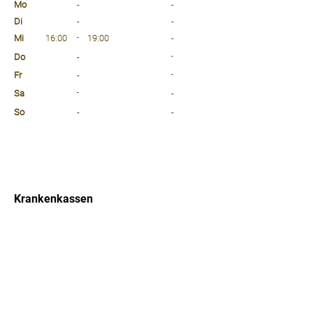
Mo
-
-
Di
-
-
Mi
16:00
-
19:00
-
Do
-
-
Fr
-
-
Sa
-
-
So
-
-
⠀
⠀
⠀
Krankenkassen
⠀
Sprachen
⠀
Quicklinks
Notdienst
Arztsuche