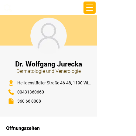
beemy.xyz
⠀
Dr. Wolfgang Jurecka
Dermatologie und Venerologie
⠀
Heiligenstädter Straße 46-48, 1190 Wien
00431360660
360 66 8008
⠀
⠀
Öffnungszeiten
⠀