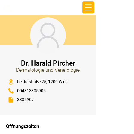
beemy.xyz
⠀
Dr. Harald Pircher
Dermatologie und Venerologie
⠀
Leithastraße 25, 1200 Wien
004313305905
3305907
⠀
⠀
Öffnungszeiten
⠀