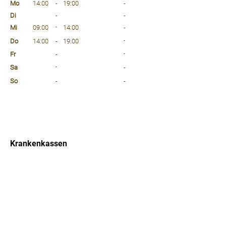
Mo
14:00
-
19:00
-
Di
-
-
Mi
09:00
-
14:00
-
Do
14:00
-
19:00
-
Fr
-
-
Sa
-
-
So
-
-
⠀
⠀
⠀
Krankenkassen
⠀
Sprachen
⠀
Quicklinks
Notdienst
Arztsuche