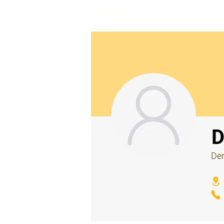
beemy.xyz
⠀
D
Der
⠀
⠀
⠀