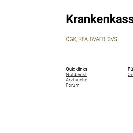
Krankenkas
⠀
ÖGK, KFA, BVAEB, SVS
⠀
⠀
Quicklinks
Fü
Notdienst
Or
Arztsuche
Forum