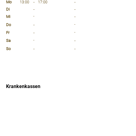
Mo
13:00
-
17:00
-
Di
-
-
Mi
-
-
Do
-
-
Fr
-
-
Sa
-
-
So
-
-
⠀
⠀
⠀
Krankenkassen
⠀
Sprachen
⠀
Quicklinks
Notdienst
Arztsuche