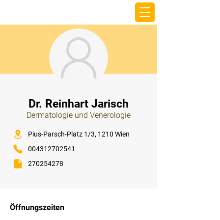
beemy.xyz
⠀
Dr. Reinhart Jarisch
Dermatologie und Venerologie
⠀
Pius-Parsch-Platz 1/3, 1210 Wien
004312702541
270254278
⠀
⠀
Öffnungszeiten
⠀